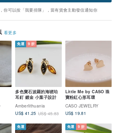
，你可以按「我要排隊」，當有貨會主動發信通知你
似
看更多
免運
9 折
多色寶石波羅的海琥珀
Little Me by CASO 珠
耳釘 鍍金 小葉子設計
寶粉紅心形耳環
子
Amberlithuania
CASO JEWELRY
US$ 19.81
US$ 41.25
US$ 45.83
免運
免運
9 折