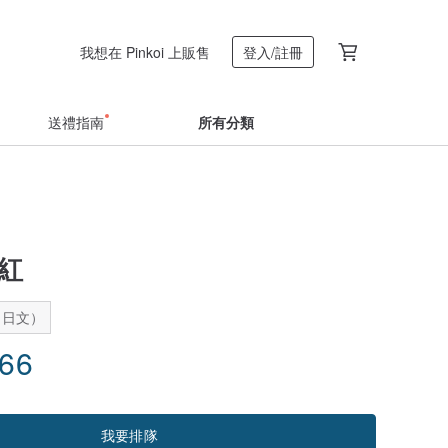
我想在 Pinkoi 上販售
登入/註冊
送禮指南
所有分類
粉紅
：日文）
.66
我要排隊