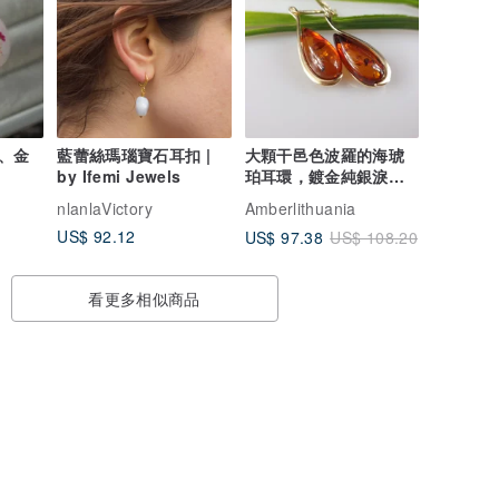
、金
藍蕾絲瑪瑙寶石耳扣 |
大顆干邑色波羅的海琥
by Ifemi Jewels
珀耳環，鍍金純銀淚滴
形槓桿式耳扣
nlanlaVictory
Amberlithuania
US$ 92.12
US$ 97.38
US$ 108.20
看更多相似商品