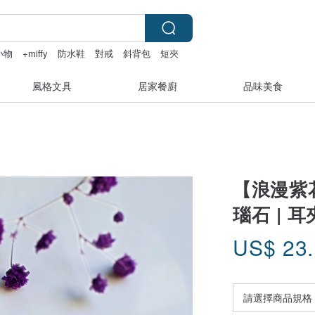
小物
+miffy
防水鞋
對戒
斜背包
短夾
風格文具
居家餐廚
品味美食
【浪漫紫花
瑙石 | 耳
US$
23