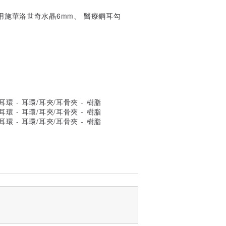
用施華洛世奇水晶6mm、 醫療鋼耳勾