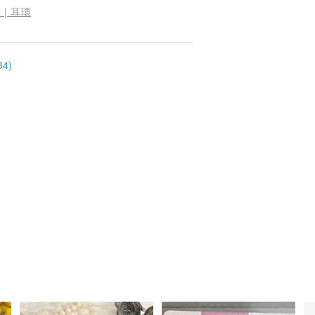
 | 耳環
4)