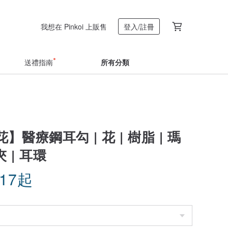
我想在 Pinkoi 上販售
登入/註冊
送禮指南
所有分類
】醫療鋼耳勾 | 花 | 樹脂 | 瑪
夾 | 耳環
.17
起