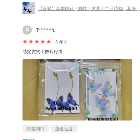
【藍蝶】球型鋼針 | 蝴蝶 | 古典 | 生日禮物 | 耳夾 |
T*********u
3 年前
感覺實物比照片好看！
風格獨特
運送迅速