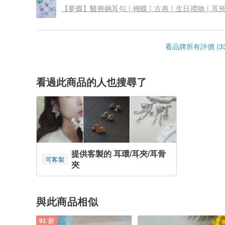
【夢蝶】醫療鋼耳勾 | 蝴蝶 | 古典 | 生日禮物 | 耳夾
看品牌所有評價 (33
看過此商品的人也搜尋了
提供客製的 耳環/耳夾/耳骨
可客製
夾
與此商品相似
91 折