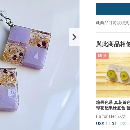
此商品目前沒現貨
與此商品相
65 折
糖果色系 真花黃
球花配果綠底色 
耳針 耳環耳釘
Fa for Her 花艾
US$ 11.01
US$ 1