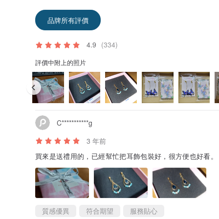
品牌所有評價
4.9
(334)
評價中附上的照片
C***********g
3 年前
買來是送禮用的，已經幫忙把耳飾包裝好，很方便也好看。
質感優異
符合期望
服務貼心