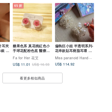
65 折
耳針耳夾
糖果色系 真花桃紅色小
偏執狂小姐 半透明系列-
5銀 飾
手球花配粉色底 醫療鋼
花串款貼耳樹脂耳環 醫
耳針 耳環耳釘
療鋼針 耳夾
Miss paranoid Handmade 偏執狂小姐
Fa for Her 花艾
US$ 114.92
US$ 11.01
US$ 16.93
看更多相似商品