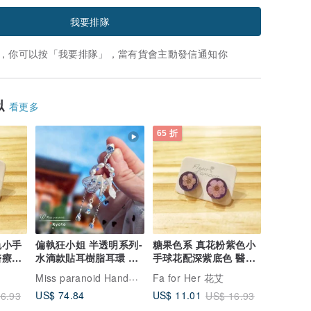
我要排隊
，你可以按「我要排隊」，當有貨會主動發信通知你
似
看更多
65 折
色小手
偏執狂小姐 半透明系列-
糖果色系 真花粉紫色小
醫療鋼
水滴款貼耳樹脂耳環 醫
手球花配深紫底色 醫療
療鋼針 耳夾
鋼耳針 耳環耳釘
Miss paranoid Handmade 偏執狂小姐
Fa for Her 花艾
US$ 74.84
US$ 11.01
6.93
US$ 16.93