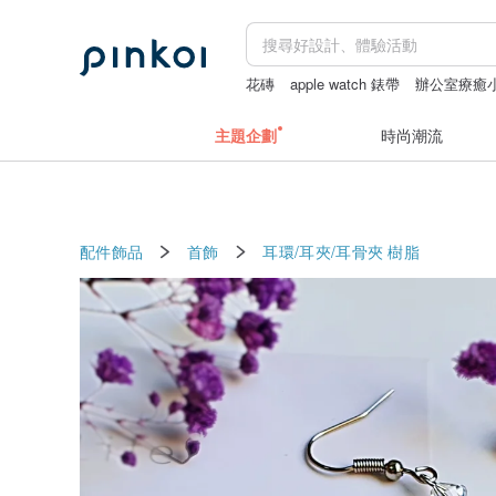
花磚
apple watch 錶帶
辦公室療癒
主題企劃
時尚潮流
配件飾品
首飾
耳環/耳夾/耳骨夾
樹脂