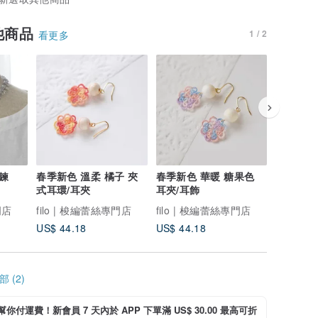
他商品
1 / 2
看更多
鍊
春季新色 溫柔 橘子 夾
春季新色 華暖 糖果色
貝殼圓圈
式耳環/耳夾
耳夾/耳飾
耳環/耳
門店
filo | 梭編蕾絲專門店
filo | 梭編蕾絲專門店
filo |
US$ 44.18
US$ 44.18
US$ 58.
 (2)
i 幫你付運費！新會員 7 天內於 APP 下單滿 US$ 30.00 最高可折