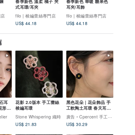
鍊
春季新色 溫柔 橘子 夾
春季新色 華暖 糖果色
貝殼圓圈
式耳環/耳夾
耳夾/耳飾
耳環/耳
門店
filo | 梭編蕾絲專門店
filo | 梭編蕾絲專門店
filo |
US$ 44.18
US$ 44.18
US$ 58.
薦
榴石耳
花影 2.0版本 手工蕾絲
黑色花朵 | 花朵飾品 手
花形設
梭編耳環
工軟陶土耳環 春天耳環
母親節禮物 手作
elier
Stone Whispering 織時
廣告
Cpercent 手工飾品
US$ 21.83
US$ 30.29