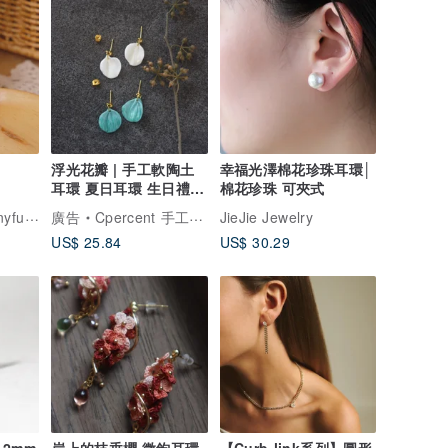
浮光花瓣 | 手工軟陶土
幸福光澤棉花珍珠耳環│
耳環 夏日耳環 生日禮物
棉花珍珠 可夾式
情人節禮物
小團圓鈎針手作TinyfuzzballAccessories
廣告
Cpercent 手工飾品
JieJie Jewelry
US$ 25.84
US$ 30.29
 2mm
岸上的枝垂櫻 微鉤耳環
【Curb-link系列】圓形