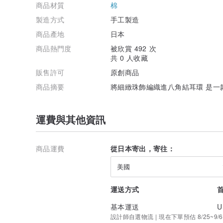
商品材質
棉
製造方式
手工製造
商品產地
日本
商品熱門度
被欣賞 492 次
共 0 人收藏
販售許可
原創商品
商品摘要
將細緻珠飾編織進八角結耳環 是一
運費與其他資訊
商品運費
從日本寄出，寄往：
美國
運送方式
基本運送
U
設計師自選物流 | 現在下單預估 8/25~9/6