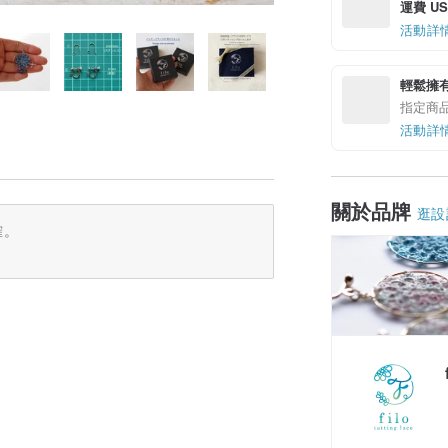
運費 US$
活動詳
輕鬆擁
指定商
活動詳
關於品牌
逛設
確。