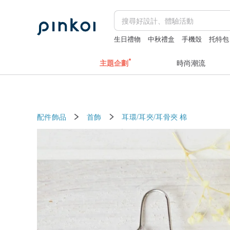
生日禮物
中秋禮盒
手機殼
托特包
主題企劃
時尚潮流
配件飾品
首飾
耳環/耳夾/耳骨夾
棉