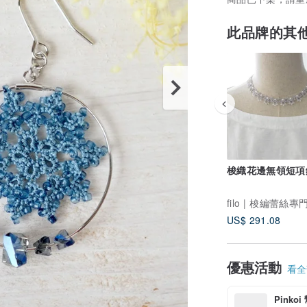
此品牌的其
梭織花邊無領短項
filo | 梭編蕾絲專
US$ 291.08
優惠活動
看全部
Pinko