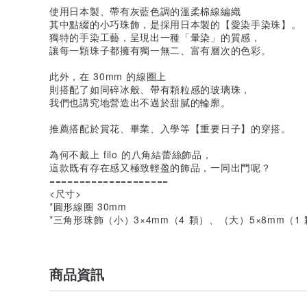
使用日本製、帶有灰藍色調的溫柔棉線編織
其中點綴的小巧珠飾，是採用日本製的【愛染手染珠】。
獨特的手染工藝，呈現出一種「暈染」的質感，
讓每一顆珠子都擁有獨一無二、富有層次的色彩。
此外，在 30mm 的線圈上
則搭配了如同碎冰般、帶有顆粒感的玻璃珠，
我們也講究地營造出不過於甜膩的輪廓。
推薦搭配於賞花、畢業、入學等【重要日子】的穿搭。
為何不戴上 filo 的八角結蕾絲飾品，
這款既有存在感又極致輕盈的飾品，一同出門呢？
====================
<尺寸>
*圓形線圈 30mm
*三角形珠飾（小）3×4mm（4 顆）、（大）5×8mm（1
商品資訊