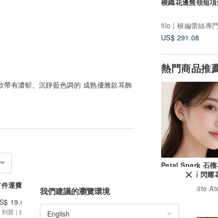
梭織花邊無領短項
filo | 梭編蕾絲專
US$ 291.08
熱門商品推
款帶有濃郁、沉靜藍色調的 成熟優雅款耳飾
Petal Spark 石
釘 精緻小巧 閃耀
計 日常百搭耳飾
首件運費
續件加收
廣告
Auralite At
我們建議的瀏覽環境
US$ 48.00
S$ 19.03
US$ 0.00
 到貨 | 提供追蹤