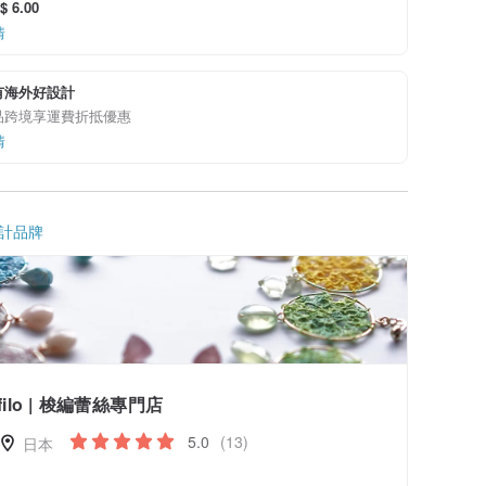
 6.00
情
有海外好設計
品跨境享運費折抵優惠
情
計品牌
filo | 梭編蕾絲專門店
5.0
(13)
日本