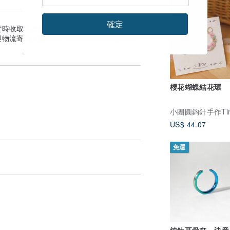
免運
確定
貨時收取的金額為準。
與物流寄送天數估算。實際到貨日可能因付
櫻花蝴蝶結花環
US$ 44.07
免運
純鈦耳骨夾 - 決意