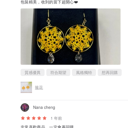
包裝精美，收到的當下超開心❤️
質感優異
符合期望
風格獨特
想再回購
箍花
Nana cheng
1 年前
非常喜歡商品，一定會再回購