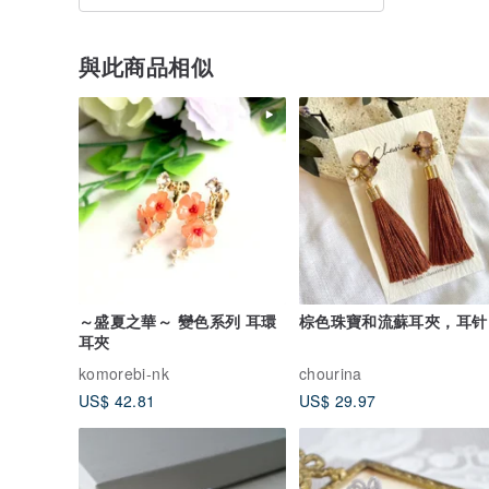
與此商品相似
～盛夏之華～ 變色系列 耳環
棕色珠寶和流蘇耳夾，耳针
耳夾
komorebi-nk
chourina
US$ 42.81
US$ 29.97