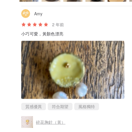
Amy
2 年前
小巧可愛，黃顏色漂亮
質感優異
符合期望
風格獨特
碎花胸針（黃）