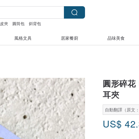
皮夾
圓筒包
斜背包
風格文具
居家餐廚
品味美食
圓形碎花 Ku
耳夾
自動翻譯（原文
US$
42