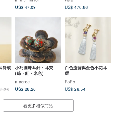
US$ 47.09
US$ 470.86
形耳针或
小巧圓珠耳針・耳夾
白色流蘇與金色小花耳
(綠・紅・米色)
環
macree
FoFo
US$ 28.26
US$ 26.54
2.26
看更多相似商品