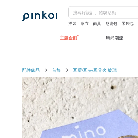
洋裝
泳衣
雨具
尼龍包
零錢包
主題企劃
時尚潮流
配件飾品
首飾
耳環/耳夾/耳骨夾
玻璃