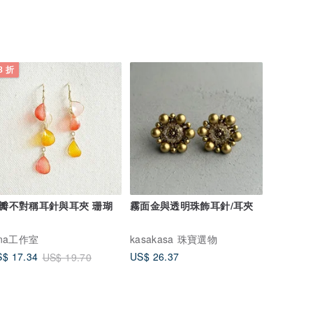
8 折
瓣不對稱耳針與耳夾 珊瑚
霧面金與透明珠飾耳針/耳夾
ina工作室
kasakasa 珠寶選物
US$ 26.37
$ 17.34
US$ 19.70