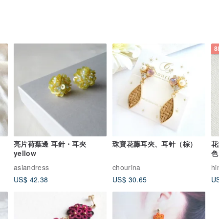
8
亮片荷葉邊 耳針・耳夾
珠寶花藤耳夾、耳针（棕）
花
yellow
色
asiandress
chourina
h
US$ 42.38
US$ 30.65
US