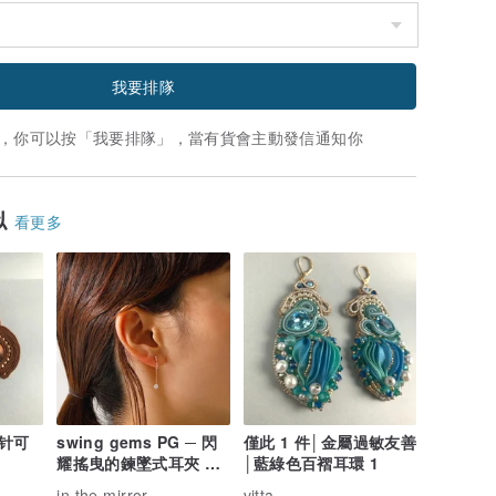
我要排隊
，你可以按「我要排隊」，當有貨會主動發信通知你
似
看更多
针可
swing gems PG ─ 閃
僅此 1 件│金屬過敏友善
耀搖曳的鍊墜式耳夾 粉
│藍綠色百褶耳環 1
紅金
in the mirror
vitta