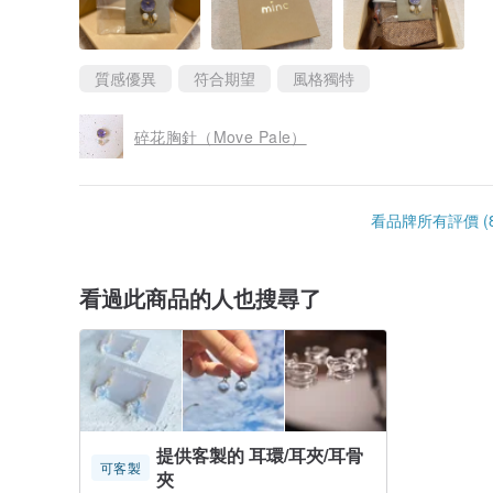
質感優異
符合期望
風格獨特
碎花胸針（Move Pale）
看品牌所有評價 (8
看過此商品的人也搜尋了
提供客製的 耳環/耳夾/耳骨
可客製
夾