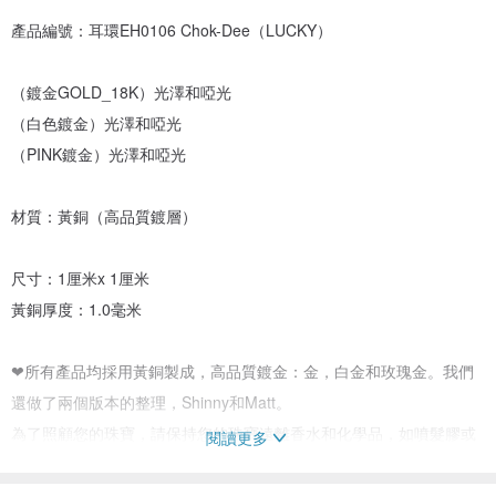
產品編號：耳環EH0106 Chok-Dee（LUCKY）
（鍍金GOLD_18K）光澤和啞光
（白色鍍金）光澤和啞光
（PINK鍍金）光澤和啞光
材質：黃銅（高品質鍍層）
尺寸：1厘米x 1厘米
黃銅厚度：1.0毫米
❤所有產品均採用黃銅製成，高品質鍍金：金，白金和玫瑰金。我們
還做了兩個版本的整理，Shinny和Matt。
為了照顧您的珠寶，請保持您的珠寶遠離香水和化學品，如噴髮膠或
閱讀更多
家用化學品等酸。