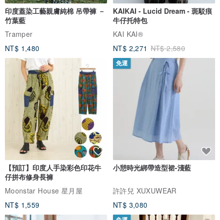
印度蓋染工藝親膚純棉 吊帶褲 －
KAIKAI - Lucid Dream - 斑駁痕
竹葉藍
牛仔托特包
Tramper
KAI KAI®
NT$ 1,480
NT$ 2,271
NT$ 2,580
免運
【預訂】印度人手染彩色印花牛
小憩時光綁帶造型裙-淺藍
仔拼布修身長褲
Moonstar House 星月屋
許許兒 XUXUWEAR
NT$ 1,559
NT$ 3,080
免運