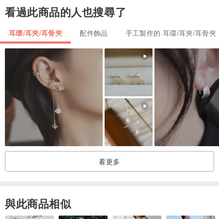
看過此商品的人也搜尋了
❤當你沒有戴著你的珠寶安全店時，他們會把它們放進原來的包裝
裡。❤
耳環/耳夾/耳骨夾
配件飾品
手工製作的 耳環/耳夾/耳骨夾
❤用溫水洗滌鍍金首飾。使用溫和的肥皂，用柔軟的牙刷將碎屑從角
落和縫隙中取出。
要溫和，不要太用力。也可以使用珠寶拋光布來恢復光澤。在某些情
況下，珠寶清潔液適用於鍍金首飾。與溫和的肥皂相比，它在污垢和
粘性物質上更加堅韌。請謹慎使用，僅在必要時使用
❤所有產品都配有小巧可愛的盒子也護理卡❤
看更多
與此商品相似