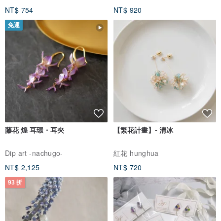
NT$ 754
NT$ 920
免運
藤花 煌 耳環・耳夾
【繁花計畫】- 清冰
Dip art -nachugo-
紅花 hunghua
NT$ 2,125
NT$ 720
93 折