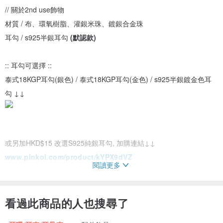
// 關於2nd use飾物
材質 / 布、環氧樹脂、灌銀米珠、鍍銀合金珠
耳勾 / s925半銀耳勾
(默認款)
:: 耳勾可選擇 ::
泰式18KGP耳勾(銀色) / 泰式18KGP耳勾(金色) / s925半銀鍍金色耳
勾 ↓↓
或另加HKD$15 改選S925純銀耳勾, 加購連結↓↓
www.pinkoi.com/product/kYPX9dVZ
閱讀更多
(( 由於顯示屏規格不一, 照片色相與實物色相或有稍微差異 ))
看過此商品的人也搜尋了
//
2nd use
的由來