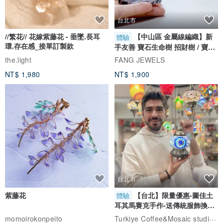
台北市
//繁花// 花嫁紫藤花 - 垂墜.長耳
【中山區 金屬線編織】新
體驗
環.存在感_接單訂製款
手友善 寶石生命樹 招財樹 / 寶石
自選
the.light
FANG JEWELS
NT$ 1,980
NT$ 1,900
台北市
紫藤花
【台北】限量優惠-圖佳土
體驗
耳其馬賽克手作-送傳統服飾換裝
體驗
Turkiye Coffee&Mosaic studio土耳其咖啡與馬賽克燈工作坊
momoirokonpeito