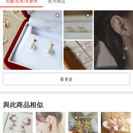
耳環/耳夾/耳骨夾
配件飾品
整理家中雜物時找到一匹很久以前買下來的布,
突發其想或許能把小花一片片的剪下來
2nd use
製成飾物,
自始就開始收集小花布,實行著
2nd use
的理念。
將布料
2nd use
製成飾物的過程繁複,
把布料處理使其硬身再一片片的把小花剪下及拼湊,
製作極需時, 布花紋拼砌形狀, 封存在數層的保護層裡,
原本輕輕的一片布,
2nd use
成有形有質感的手製飾物。
而且每款
2nd use
飾物均獨一無二喔!
看更多
♥♥ 香港區 - 商品郵寄方式默認為:
經香港郵政局以 - 平郵郵包 方式寄出, 如需要以簽收掛號 (可追蹤) 形
與此商品相似
式寄出,
請務必連同以下補運費選項一起拍下, 免除商品寄失之風險。
www.pinkoi.com/product/kU7O9SS6