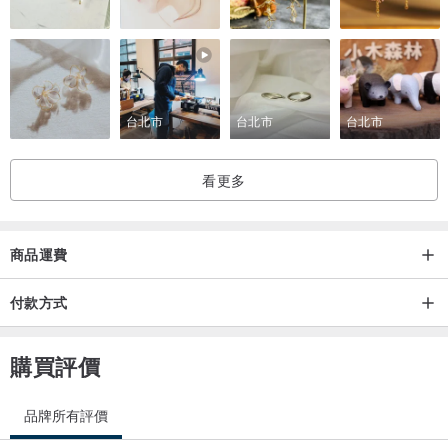
♥♥ 海外 - 商品郵寄方式默認為:
經香港郵政局以 - 平郵掛號郵包 方式寄出, 需要簽收 (可追蹤),
以確保商品安全寄送到美美們手上。
產地/製造方式
台北市
台北市
台北市
香港手工製
看更多
商品運費
付款方式
購買評價
品牌所有評價