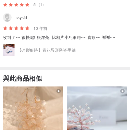
5
(1)
skykid
10 年前
收到了~~ 很快呢! 很漂亮, 比相片小巧細緻~~ 喜歡~~ 謝謝~~
【碎裂痕跡】青花異形陶瓷手鍊
與此商品相似