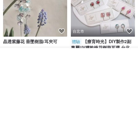
台北市
晶透紫藤花 垂墜樹脂/耳夾可
【療育時光】DIY製作2副
體驗
專屬UV膠乾燥花樹脂耳環 台北體
驗課程
KL珂蘿花設計
JYC.accessories
我要排隊
了解品牌
NT$ 1,292
NT$ 1,380
NT$ 1,150
免運
台北市