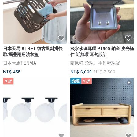
日本天馬 ALBET 復古風斜掛快
淡水珍珠耳環 PT900 鉑金 皮光極
取/層疊兩用洗衣籃
佳 近無瑕 耳勾設計
日本天馬TENMA
蘭佩軒 珍珠。手作輕珠寶
NT$ 455
NT$ 6,000
NT$ 7,500
9 折
免運
9 折