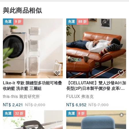
與此商品相似
免運
9 折
免運
88 折
Like-it 窄款 隙縫型多功能可堆疊
【CELLUTANE】雙人沙發A01加
收納籃 洗衣籃 三層組
長型(2P)日本製平價沙發 皮革/燈
芯絨
this-this 雜貨研究所
FULUX 弗洛克
NT$ 2,421
NT$ 2,690
NT$ 6,952
NT$ 7,900
免運
32 折
免運
8 折