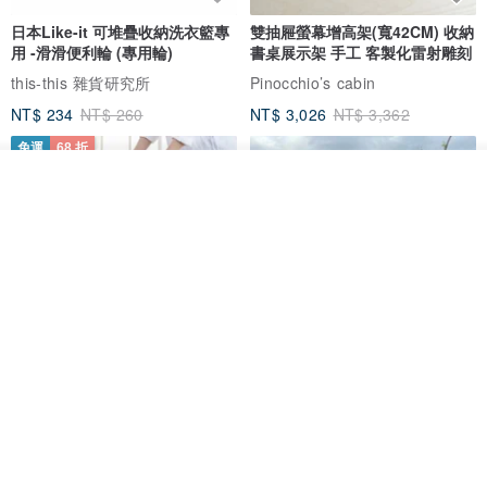
日本Like-it 可堆疊收納洗衣籃專
雙抽屜螢幕增高架(寬42CM) 收納
用 -滑滑便利輪 (專用輪)
書桌展示架 手工 客製化雷射雕刻
this-this 雜貨研究所
Pinocchio’s cabin
NT$ 234
NT$ 260
NT$ 3,026
NT$ 3,362
免運
68 折
我要排隊
了解品牌
日本squ+ SUN&WASSER可層疊
工業風_植物雙層展示層架/塊根/
置物洗衣籃-2入-多色可選
多肉植物/鐵網**歡迎客製**
日本squ+
銳龍工藝設計
NT$ 1,898
NT$ 2,790
NT$ 18,800