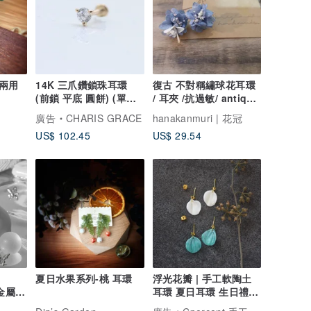
兩用
14K 三爪鑽鎖珠耳環
復古 不對稱繡球花耳環
(前鎖 平底 圓餅) (單個)
/ 耳夾 /抗過敏/ antique
耳骨 耳窩 不褪色
blue
廣告
CHARIS GRACE
hanakanmuri | 花冠
US$ 102.45
US$ 29.54
夏日水果系列-桃 耳環
浮光花瓣 | 手工軟陶土
 金屬液
耳環 夏日耳環 生日禮物
情人節禮物