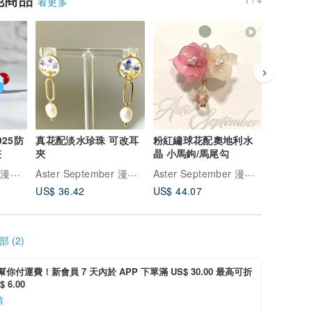
看更多
925防
真花配淡水珍珠 可改耳
粉紅繡球花配奧地利水
半月水鑽
夾
夾
晶 小馬鉤/馬尾勾
Aster September 漫花筒
Aster September 漫花筒
Aster September 漫花筒
US$ 36.42
US$ 44.07
US$ 27.
 (2)
i 幫你付運費！新會員 7 天內於 APP 下單滿 US$ 30.00 最高可折
 6.00
情