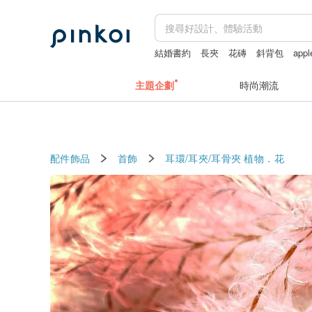
結婚書約
長夾
花磚
斜背包
app
主題企劃
時尚潮流
配件飾品
首飾
耳環/耳夾/耳骨夾
植物．花