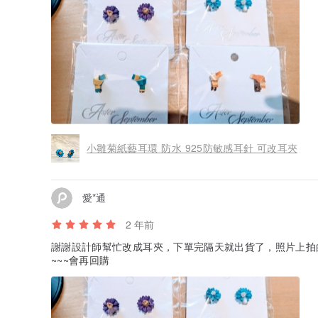
小雛菊紙藝耳環 防水 925防敏感耳針 可改耳夾
愛*通
2 年前
謝謝設計師幫忙改成耳夾，下單完隔天就出貨了，照片上拍
~~~會再回購