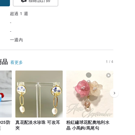
超過 1 週
-
-
一週內
商品
1 / 4
看更多
925防
真花配淡水珍珠 可改耳
粉紅繡球花配奧地利水
半月水鑽
夾
夾
晶 小馬鉤/馬尾勾