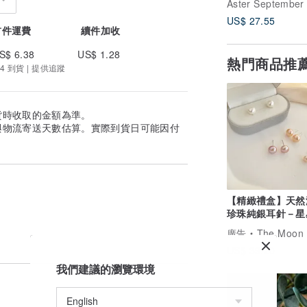
US$ 27.55
首件運費
續件加收
S$ 6.38
US$ 1.28
熱門商品推
4 到貨 | 提供追蹤
貨時收取的金額為準。
與物流寄送天數估算。實際到貨日可能因付
【精緻禮盒】天然
珍珠純銀耳針－星
超亮珍珠 耳環
廣告
The Moon 牧光質
US$ 39.20
我們建議的瀏覽環境