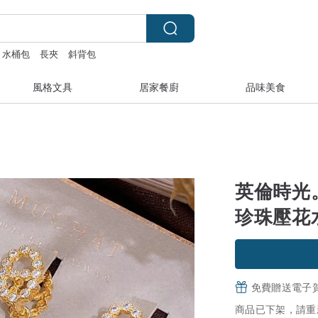
水桶包
長夾
斜背包
風格文具
居家餐廚
品味美食
英倫時光。
珍珠壓花
免費贈送電子
商品已下架，請重