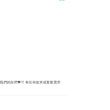
戴體驗上來說，都讓我非常滿意。它不僅僅
你也喜歡星星元素，或者正在尋找一枚獨特
們的你們💖!!! 有任何改夾或客製需求