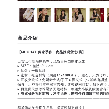
商品介紹
【MUCHAT 獨家手作，商品採現貨/預購】
出貨以付款順序為準，現貨售完自動排追加
▸ SIZE：整體8*1.3cm
▸ 耳針：一般耳針
▸ 素材：複合材質（銅鍍14+18KGP）、鋯石、天然珍珠
▸ 可改夾款式：免斷針夾式/手工Ｃ圈夾式（位置略有調
保養」。並於訂單中留言告知，改夾視同訂製，恕不退換
▸ 貝殼與天然珍珠屬於天然材料，每顆大小以及紋路皆有
※ 夾式修改視同訂製，恕不退換，若有任何問題可留言詢
—————————————————————————
基於飾品配件衛生考量，購買後恕不退換！