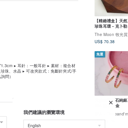
【精緻禮盒】天然
珍珠耳環－克卜勒 
珠寶 高級珍珠
US$ 70.38
免運
8*1.3cm ▸ 耳針：一般耳針 ▸ 素材：複合材
然珍珠、水晶 ▸ 可改夾款式：免斷針夾式/手
訊詢問）
天然海藍寶石純銀
925 鍍玫瑰金
我們建議的瀏覽環境
廣告
Roseand'm
US$ 90.78