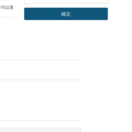
你可以透過
聯絡設計師
討論合適的運送方式
確定