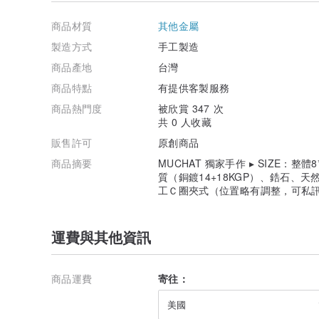
商品材質
其他金屬
製造方式
手工製造
商品產地
台灣
商品特點
有提供客製服務
商品熱門度
被欣賞 347 次
共 0 人收藏
販售許可
原創商品
商品摘要
MUCHAT 獨家手作 ▸ SIZE：整體
質（銅鍍14+18KGP）、鋯石、天
工Ｃ圈夾式（位置略有調整，可私
運費與其他資訊
商品運費
寄往：
美國