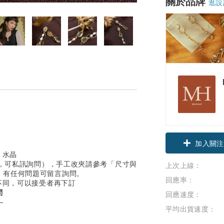
關於品牌
逛設
加入關注
、水晶
整，可私訊詢問），手工改夾請參考「尺寸與
上次上線：
，有任何問題可留言詢問。
回應率：
不同，可以接受者再下訂
問
回應速度：
—
平均出貨速度：