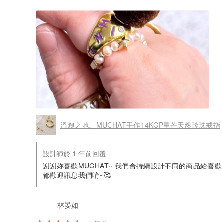
總的來說，這枚星星設計師戒指無論是從設計、做工還是佩
是一件首飾，更是一件藝術品，點亮了我的每個日常。如果
又百搭的戒指，那麼這款絕對值得你入手！
溫煦之地。MUCHAT手作14KGP星芒天然珍珠戒指
設計師於 1 年前回覆
謝謝妳喜歡MUCHAT~ 我們會持續設計不同的商品給喜歡我
都歡迎訊息我們唷~🥰
林晏如