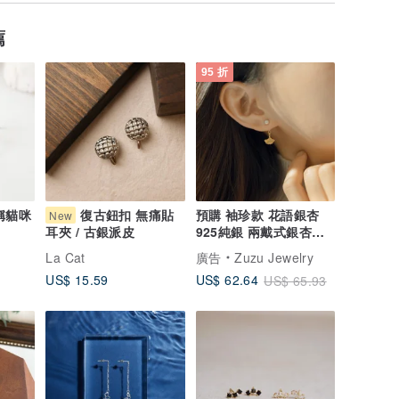
薦
95 折
對稱貓咪
復古鈕扣 無痛貼
預購 袖珍款 花語銀杏
New
925純銀 兩戴式銀杏耳
耳夾 / 古銀派皮
環
La Cat
廣告
Zuzu Jewelry
US$ 15.59
US$ 62.64
US$ 65.93