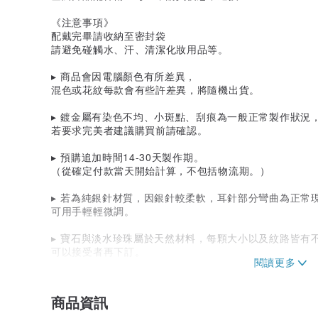
《注意事項》
配戴完畢請收納至密封袋
請避免碰觸水、汗、清潔化妝用品等。
▸ 商品會因電腦顏色有所差異，
混色或花紋每款會有些許差異，將隨機出貨。
▸ 鍍金屬有染色不均、小斑點、刮痕為一般正常製作狀況
若要求完美者建議購買前請確認。
▸ 預購追加時間14-30天製作期。
（從確定付款當天開始計算，不包括物流期。）
▸ 若為純銀針材質，因銀針較柔軟，耳針部分彎曲為正常
可用手輕輕微調。
▸ 寶石與淡水珍珠屬於天然材料，每顆大小以及紋路皆有
可以接受者再下訂。
● 此商品為手工製作，請理解以上所述再下單。
商品資訊