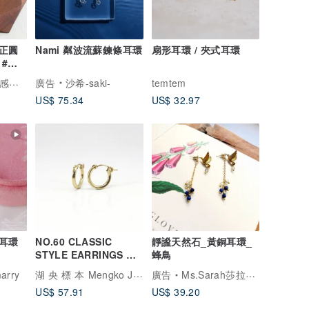
正圓
Nami 粼波流蘇鍊條耳環
扇形耳環 / 夾式耳環
#輕
The Moon 牧光質感飾品
廣告
沙希-saki-
temtem
US$ 75.34
US$ 32.97
耳環
NO.60 CLASSIC
靜謐天然石_黃銅耳環_
STYLE EARRINGS 經
蜂鳥
典基本款耳飾 - 14K GF
湖 央 標 本 Mengko Jewelry Studio
arry
廣告
Ms.Sarah莎拉小姐
US$ 57.91
US$ 39.20