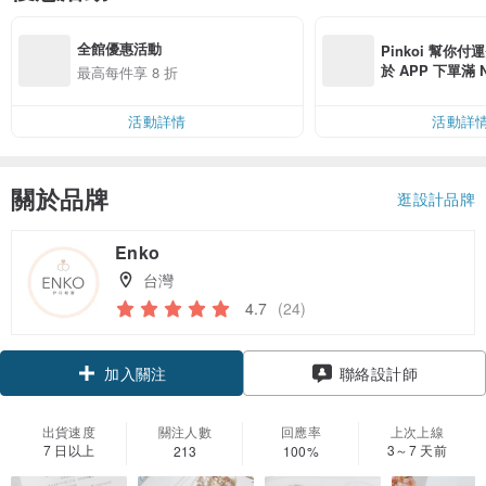
全館優惠活動
Pinkoi 幫你付
於 APP 下單滿 
最高每件享 8 折
運費 NT$ 100
活動詳情
活動詳
關於品牌
逛設計品牌
Enko
台灣
4.7
(24)
領優惠券
聯絡設計師
加入關注
出貨速度
關注人數
回應率
上次上線
7 日以上
3～7 天前
213
100%