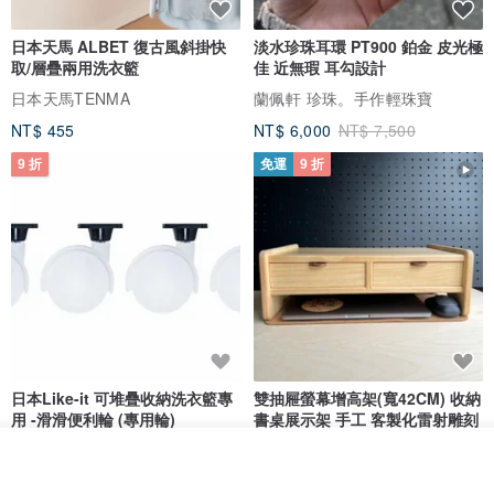
日本天馬 ALBET 復古風斜掛快
淡水珍珠耳環 PT900 鉑金 皮光極
取/層疊兩用洗衣籃
佳 近無瑕 耳勾設計
日本天馬TENMA
蘭佩軒 珍珠。手作輕珠寶
NT$ 455
NT$ 6,000
NT$ 7,500
9 折
免運
9 折
日本Like-it 可堆疊收納洗衣籃專
雙抽屜螢幕增高架(寬42CM) 收納
用 -滑滑便利輪 (專用輪)
書桌展示架 手工 客製化雷射雕刻
this-this 雜貨研究所
Pinocchio’s cabin
我要訂製
加入收藏
了解品牌
NT$ 234
NT$ 260
NT$ 3,026
NT$ 3,362