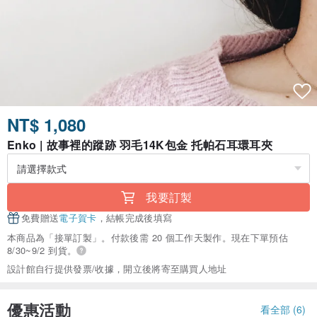
NT$ 1,080
Enko | 故事裡的蹤跡 羽毛14K包金 托帕石耳環耳夾
我要訂製
免費贈送
電子賀卡
，結帳完成後填寫
本商品為「接單訂製」。付款後需 20 個工作天製作。現在下單預估
8/30~9/2 到貨。
設計館自行提供發票/收據，開立後將寄至購買人地址
優惠活動
看全部 (6)