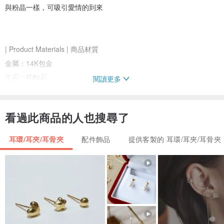
與粉晶一樣，可吸引愛情的到來
⠀⠀⠀⠀⠀⠀⠀⠀⠀⠀⠀⠀⠀⠀⠀⠀⠀⠀⠀⠀
| Product Materials | 商品材質
金屬：14K包金
主石：托帕石
閱讀更多
| Package | 包裝
看過此商品的人也搜尋了
優雅純色首飾盒（非照片上），整體呈現清新優雅的高級精緻感。
附贈拭銀布一個、透明夾鍊袋一個
耳環/耳夾/耳骨夾
配件飾品
提供客製的 耳環/耳夾/耳骨夾
| Place of origin | 產地及製造方式
Taiwan台灣手工飾品
| Remarks | 備註
天然石因生長條件因素關係,有些微石紋為正常現象喲！