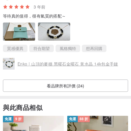
3 年前
等待真的值得，很有氣質的搭配～
質感優異
符合期望
風格獨特
想再回購
Enko | 山頂的麥穗 黑曜石金曜石 黃水晶 14k包金手鏈
看品牌所有評價 (24)
與此商品相似
免運
9 折
免運
88 折