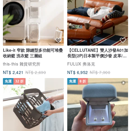
Like-it 窄款 隙縫型多功能可堆疊
【CELLUTANE】雙人沙發A01加
收納籃 洗衣籃 三層組
長型(2P)日本製平價沙發 皮革/燈
芯絨
this-this 雜貨研究所
FULUX 弗洛克
NT$ 2,421
NT$ 2,690
NT$ 6,952
NT$ 7,900
免運
32 折
免運
8 折