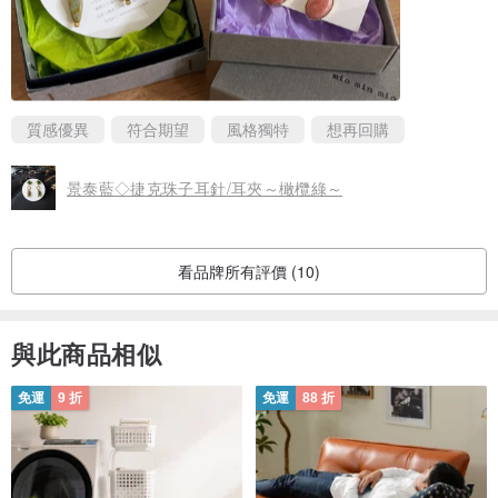
質感優異
符合期望
風格獨特
想再回購
景泰藍◇捷克珠子耳針/耳夾～橄欖綠～
看品牌所有評價 (10)
與此商品相似
免運
9 折
免運
88 折