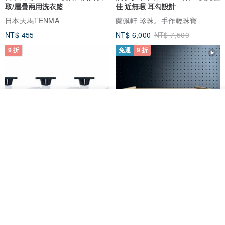
取/層疊兩用洗衣籃
佳 近無瑕 耳勾設計
日本天馬TENMA
蘭佩軒 珍珠。手作輕珠寶
NT$ 455
NT$ 6,000
NT$ 7,500
9 折
免運
9 折
我要排隊
了解品牌
日本Like-it 可堆疊收納洗衣籃專
雙抽屜螢幕增高架(寬42CM) 收納
用 -滑滑便利輪 (專用輪)
書桌展示架 手工 客製化雷射雕刻
this-this 雜貨研究所
Pinocchio’s cabin
NT$ 234
NT$ 260
NT$ 3,026
NT$ 3,362
免運
68 折