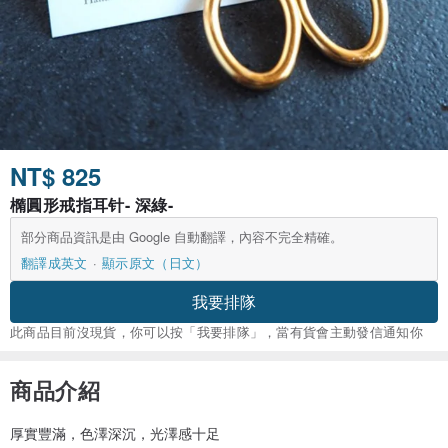
NT$ 825
橢圓形戒指耳针- 深綠-
部分商品資訊是由 Google 自動翻譯，內容不完全精確。
翻譯成英文
顯示原文（日文）
我要排隊
此商品目前沒現貨，你可以按「我要排隊」，當有貨會主動發信通知你
商品介紹
厚實豐滿，色澤深沉，光澤感十足