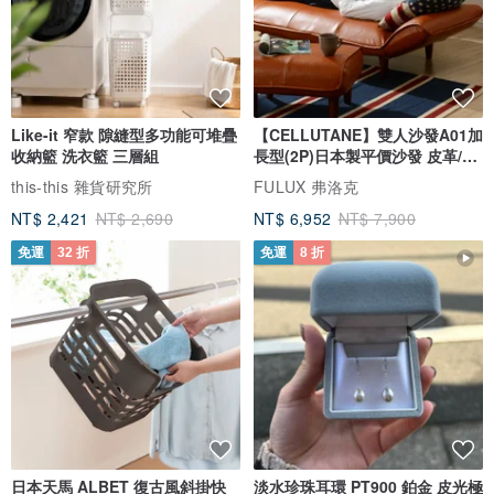
Like-it 窄款 隙縫型多功能可堆疊
【CELLUTANE】雙人沙發A01加
收納籃 洗衣籃 三層組
長型(2P)日本製平價沙發 皮革/燈
芯絨
this-this 雜貨研究所
FULUX 弗洛克
NT$ 2,421
NT$ 2,690
NT$ 6,952
NT$ 7,900
免運
32 折
免運
8 折
日本天馬 ALBET 復古風斜掛快
淡水珍珠耳環 PT900 鉑金 皮光極