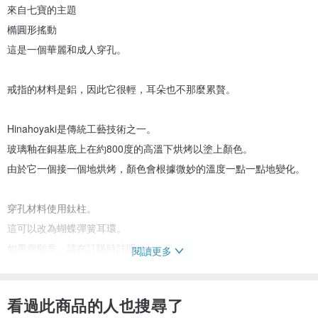
來自七寶的主題
橢圓形搖動
這是一個華麗和成人穿孔。
戒指的材料是鋁，因此它很輕，耳朵也不那麼累贅。
Hinahoyaki是傳統工藝技術之一。
玻璃釉在銅基底上在約800度的高溫下烘烤以塗上顏色。
由於它一個接一個地烘烤，顏色會根據微妙的溫度一點一點地變化。
穿孔材料使用鈦柱。
這可以改為蝴蝶彈簧耳環。
如果您願意，請在訂購時註明。
閱讀更多
材質：銅板，玻璃，鈦柱，金屬零件
看過此商品的人也搜尋了