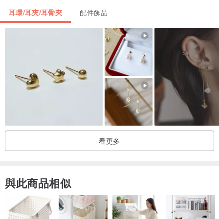
尺寸：總長約4.7厘米
耳環/耳夾/耳骨夾
配件飾品
·Shinpo潔具將玻璃釉燒成金屬。
它非常精緻，可能會受到強烈撞擊而破裂。
請處理它以及普通玻璃產品。
- 如果工作因任何原因損壞，請立即停止使用。
·如果景泰藍的表面很髒，請用軟布擦拭。
不要使用含有磨料的洗滌劑，因為它可能會造成划痕。
·因為手工製作的顏色，形狀，尺寸等有一些錯誤，輕微的扭曲等，請
理解。
看更多
·請注意，清潔劑，藥品，化妝品，油，汗水，海水等可能會導致褪
色，變色或變質。
·如果您不適合金屬過敏和電鍍工藝，請不要使用。
與此商品相似
- 使用後，用軟布等輕輕擦拭，然後遠離汗水，化妝品等附著物。
- 圖片在顯示器和實際工作之間可能會有一些顏色差異。