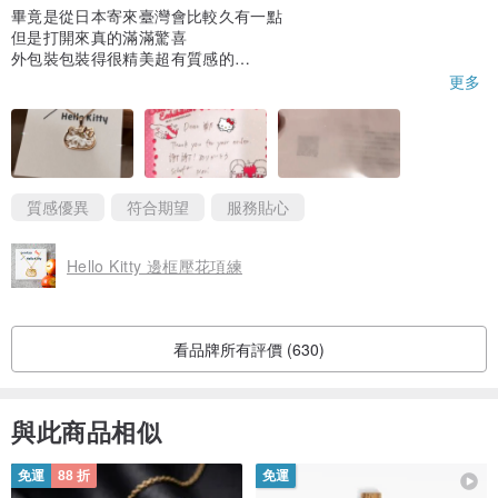
畢竟是從日本寄來臺灣會比較久有一點
但是打開來真的滿滿驚喜
外包裝包裝得很精美超有質感的
還黏著Hello Kitty的紙膠帶
更多
連紙膠帶也剪貼的超完美！！
讓人很捨不得拆開來！！！
ありがとう！！
質感優異
符合期望
服務貼心
Hello Kitty 邊框壓花項練
看品牌所有評價 (630)
與此商品相似
免運
88 折
免運