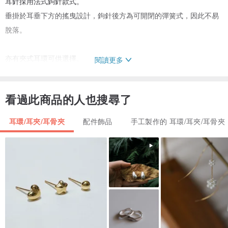
耳針採用法式鉤針款式。
垂掛於耳垂下方的搖曳設計，鉤針後方為可開閉的彈簧式，因此不易
脫落。
亦有夾式耳環可供選擇。
閱讀更多
※ 穿戴示意圖中的耳針為過去販售之商品。花瓣的配置與設計部分有
看過此商品的人也搜尋了
所不同。此圖僅供參考大小與整體氛圍。
耳環/耳夾/耳骨夾
配件飾品
手工製作的 耳環/耳夾/耳骨夾
禮品包裝將以金色緞帶為主。
自 11 月起，則會改以聖誕節配色緞帶包裝。
【金屬材質】
耳針：無鎳
耳夾：黃銅