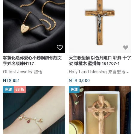
客製化迷你愛心不銹鋼鎖骨刻文
天主教聖物 以色列進口 耶穌 十字
字姓名項鍊N117
架 橄欖木 壁掛飾 161707-1
Holy Land blessing 來自聖地的祝福
Giftest Jewelry 禮悟
NT$ 951
NT$ 3,000
免運
88 折
免運