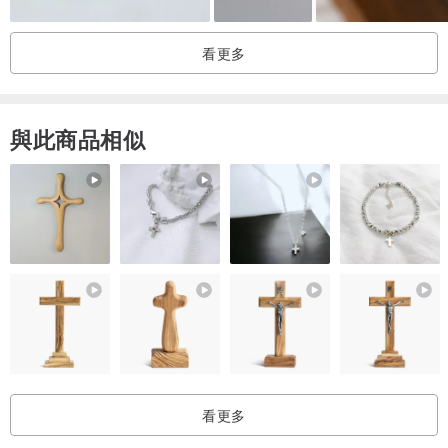
【尺寸】
看更多
整體長度：約 3.0 公分
寶石零件：1.0 x 1.4 公分
與此商品相似
【注意事項】
・因產品特性，硬化過程中可能產生微小歪斜或氣泡，敬請見諒。
此外，因需直接接觸細小零件加工，可能沾染指紋或空氣中的灰塵。
我們會盡力保持清潔，但因手工製作，敬請見諒。
・因產品特性，經紫外線照射會逐漸褪色。雖已為每個零件施加 UV
防護處理，仍請事先知悉。
・本商品墜飾使用天然植物。因屬獨一無二之商品，其色澤深淺、大
小、形狀等皆有個別差異。此外，恕無法指定其形狀與質地。
・請避免置於高溫、潮濕或強烈日照處。此可能導致劣化，收藏時請
以不織布等材質包裹後，存放於陰涼處。
看更多
・本商品極為脆弱。若施加外力衝擊，可能導致碎裂、斷裂等損壞。