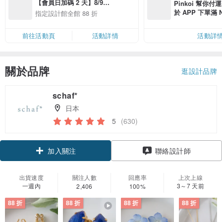
【會員日加碼 2 天】8/9-
Pinkoi 幫你付
8/10 精選設計限定 88 折
於 APP 下單滿 
指定設計館全館 88 折
運費 NT$ 100
前往活動頁
活動詳情
活動詳
關於品牌
逛設計品牌
schaf*
日本
5
(630)
領優惠券
聯絡設計師
加入關注
出貨速度
關注人數
回應率
上次上線
一週內
3～7 天前
2,406
100%
88 折
88 折
88 折
88 折