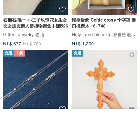
石榴石/唯一 小王子玫瑰花女生女
牆壁掛飾 Celtic cross 十字架 進
友女朋友情人節禮物禮盒手鍊B26
口橄欖木 161748
Holy Land blessing 來自聖地的祝福
Giftest Jewelry 禮悟
NT$ 677
NT$ 769
NT$ 1,200
免運
7 折
免運
放入購物車
L'amour 星星珍珠手鏈 (白金色)
耶穌受難像木製十字架 24 公分
加入收藏
了解品牌
高，雕刻木製十字架，耶穌受難
像天主教十字架
ARLOS
AndyCarver