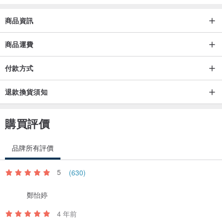
・本商品之金屬零件採用鍍加工藝。若有金屬過敏或疑慮者，請避免
商品資訊
配戴。
(C) 2014-2026 schaf*
商品運費
付款方式
退款換貨須知
購買評價
品牌所有評價
5
(630)
鄭怡婷
4 年前