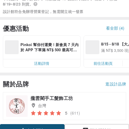
8/19~8/23 到貨。
設計館符合免辦理營業登記，無需開立統一發票
優惠活動
看全部 (4)
8/15 - 8/18 
Pinkoi 幫你付運費！新會員 7 天內
季】滿 NT$3500
於 APP 下單滿 NT$ 500 最高可折
滿 NT$ 3,500 現
50
運費 NT$ 100
50
活動詳情
前往活動頁
關於品牌
逛設計品牌
攏雲閣手工髮飾工坊
台灣
5
(611)