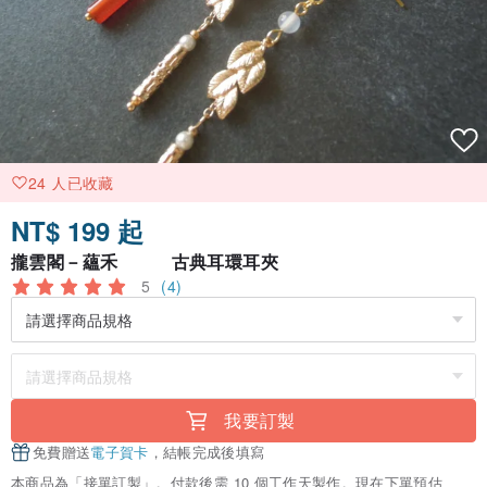
24 人已收藏
NT$ 199 起
攏雲閣－蘊禾 古典耳環耳夾
5
(4)
我要訂製
免費贈送
電子賀卡
，結帳完成後填寫
本商品為「接單訂製」。付款後需 10 個工作天製作。現在下單預估