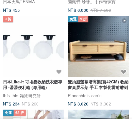
日本天馬TENMA
蘭佩軒 珍珠。手作輕珠寶
NT$ 455
NT$ 6,000
NT$ 7,500
9 折
免運
9 折
日本Like-it 可堆疊收納洗衣籃專
雙抽屜螢幕增高架(寬42CM) 收納
用 -滑滑便利輪 (專用輪)
書桌展示架 手工 客製化雷射雕刻
this-this 雜貨研究所
Pinocchio’s cabin
NT$ 234
NT$ 260
NT$ 3,026
NT$ 3,362
免運
68 折
我要訂製