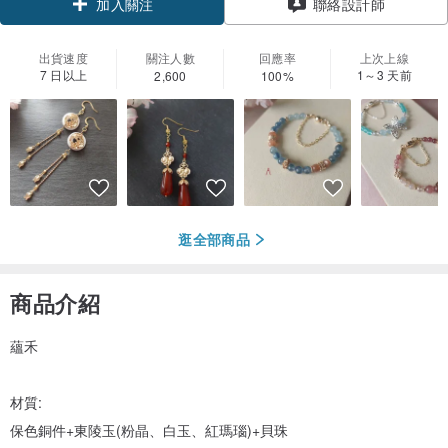
加入關注
聯絡設計師
出貨速度
關注人數
回應率
上次上線
7 日以上
1～3 天前
2,600
100%
逛全部商品
商品介紹
蘊禾
材質:
保色銅件+東陵玉(粉晶、白玉、紅瑪瑙)+貝珠