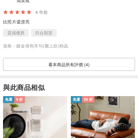
揭業鳳
4 年前
比照片還漂亮
質感優異
符合期望
規格：
鍍金保色耳勾(圖上款)粉晶
看本商品所有評價 (4)
與此商品相似
免運
9 折
免運
88 折