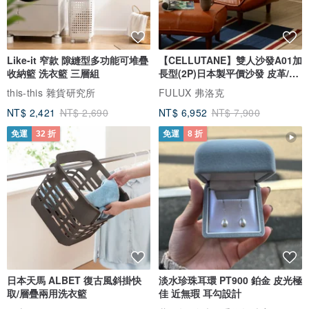
Like-it 窄款 隙縫型多功能可堆疊
【CELLUTANE】雙人沙發A01加
收納籃 洗衣籃 三層組
長型(2P)日本製平價沙發 皮革/燈
芯絨
this-this 雜貨研究所
FULUX 弗洛克
NT$ 2,421
NT$ 2,690
NT$ 6,952
NT$ 7,900
免運
32 折
免運
8 折
日本天馬 ALBET 復古風斜掛快
淡水珍珠耳環 PT900 鉑金 皮光極
取/層疊兩用洗衣籃
佳 近無瑕 耳勾設計