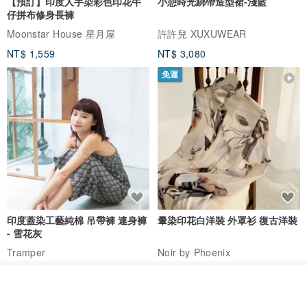
【預訂】印度人手染彩色印花牛
小憩時光綁帶造型裙-淺藍
仔拼布修身長褲
Moonstar House 星月屋
許許兒 XUXUWEAR
NT$ 1,559
NT$ 3,080
免運
印度蓋染工藝純棉 吊帶褲 連身褲
暈染印花白洋裝 外罩衫 復古洋裝
- 雪花灰
Tramper
Noir by Phoenix
NT$ 1,480
NT$ 1,480
放入購物車
加入收藏
了解品牌