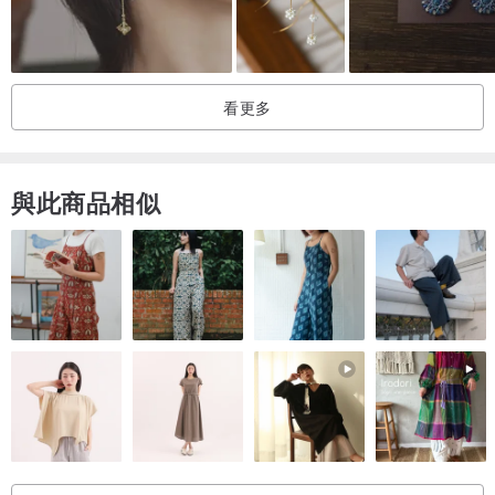
・清潔珠寶後，請確保它們完全乾燥後再收起，因為水分會導致珠寶
變質。
如有任何關於復古珠寶護理的問題，請隨時與我們聯繫。
看更多
=====
BOITE LAQUE 收集了所有特殊、獨特且獨一無二的複古珠寶，狀況
與此商品相似
良好，但可能會顯示出很少的二手標記。這些小標誌使每件復古單品
都成為最有故事的珠寶，值得加入您的收藏。所有 BOITE LAQUE 復
古珠寶均由專業珠寶商清潔和保養。
=====