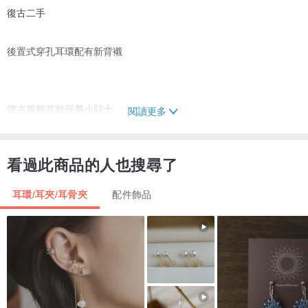
復古二手
後置式穿孔耳環配有新背襯
復古服飾首飾保養小貼士
閱讀更多
我們所有的 Vintage Jewelry 都擁有至少 20 年的獨特個性。許多
Vintage 單品都經過三層鍍層處理，這意味著它們更耐用。儘管如
看過此商品的人也搜尋了
此，請妥善保管您的古董首飾，我們有一些提示需要記住：
・ 將您的複古人造珠寶放入帶拉鍊的柔軟小袋中，以防沾染灰塵。
耳環/耳夾/耳骨夾
配件飾品
・ 將您的古董首飾存放在乾燥、涼爽和無塵的環境中。
・ 切勿將帶箔背襯的水鑽飾品浸入水中。
・ 使用外用酒精或 Windex 作為清潔劑。
・ 使用軟牙刷或蘸有少量酒精的棉籤。擠掉棉籤或軟牙刷上多餘的水
分，使其幾乎不濕。
・ 輕柔地刷洗，特別小心北極光石，因為它們很容易被劃傷。