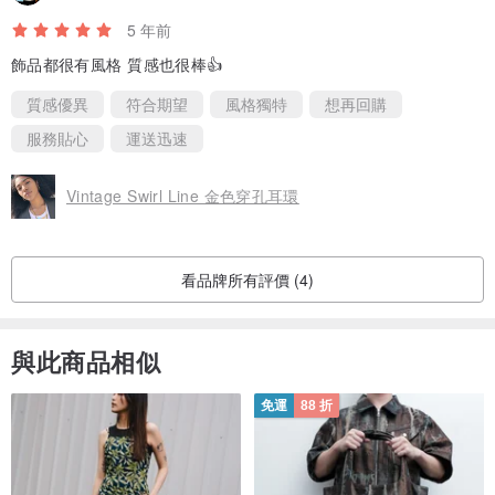
5 年前
飾品都很有風格 質感也很棒👍
質感優異
符合期望
風格獨特
想再回購
服務貼心
運送迅速
Vintage Swirl Line 金色穿孔耳環
看品牌所有評價 (4)
與此商品相似
免運
88 折