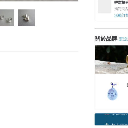
輕鬆擁
指定商
活動詳
關於品牌
逛設
領優惠券