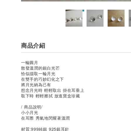
商品介紹
一輪圓月
散發溫潤的銀白光芒
恰似擷取一輪月光
在雙手的巧妙幻化之下
將月光納為己有
想念月光時 輕輕取出 掛在耳垂上
取下時 輕輕擦拭 放進寶盒珍藏
/ 商品說明/
小小月光
在耳際 秀氣地閃耀著溫潤
材質:999純銀 925銀耳針