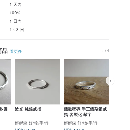
1 天內
100%
1 日內
1～3 日
商品
1 / 4
看更多
-圓
波光 純銀戒指
鍛敲密碼 手工鍛敲銀戒
小人系列 
指-客製化 敲字
銅手作小
作
孵孵森 好/物/手/作
孵孵森 好/物/手/作
孵孵森 好