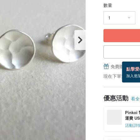
數量
免費贈送電子
點擊愛
現在下單預估 8/19
加入慾
優惠活動
看全部
Pinko
運費 US$
活動詳