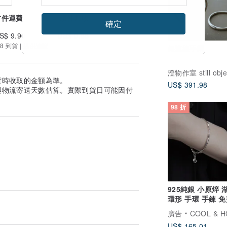
首件運費
續件加收
確定
S$ 9.90
US$ 0.66
8 到貨 | 提供追蹤
銀流線手鐲
澄物作室 still obje
貨時收取的金額為準。
US$ 391.98
與物流寄送天數估算。實際到貨日可能因付
98 折
925純銀 小原焠 
環形 手環 手鍊 
禮包裝
廣告
COOL & H
US$ 165.01