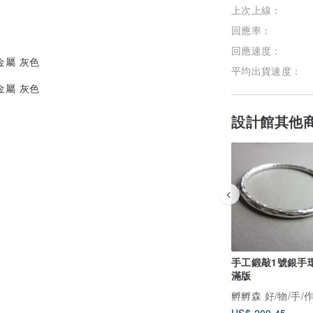
上次上線：
加入關注
回應率：
回應速度：
平均出貨速度：
設計館其他
手工鍛敲1號銀手環
滿版
孵孵森 好/物/手/