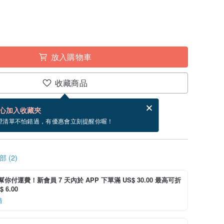
放入購物車
收藏商品
賀卡，結帳完成後填寫
電子賀卡是什麼？
心加入收藏夾
~8/28 到貨。
望清單不怕錯過，有優惠會立刻提醒你喔！
 (2)
i 幫你付運費！新會員 7 天內於 APP 下單滿 US$ 30.00 最高可折
 6.00
情