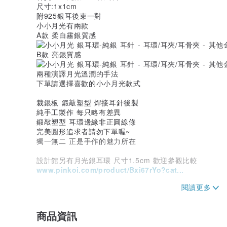
尺寸:1x1cm
附925銀耳後束一對
小小月光有兩款
A款 柔白霧銀質感
B款 亮銀質感
兩種演譯月光溫潤的手法
下單請選擇喜歡的小小月光款式
裁銀板 鍛敲塑型 焊接耳針後製
純手工製作 每只略有差異
鍛敲塑型 耳環邊緣非正圓線條
完美圓形追求者請勿下單喔~
獨一無二 正是手作的魅力所在
設計館另有月光銀耳環 尺寸1.5cm 歡迎參觀比較
www.pinkoi.com/product/Bxi67rYo?cat...
月光純銀耳環可客製尺寸大小
客製工作日約1~2天
客製尺寸:12mm/ 10mm /8mm /6.5mm
商品資訊
質感:霧面/亮面任選