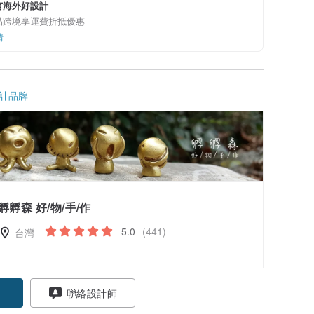
有海外好設計
品跨境享運費折抵優惠
情
計品牌
孵孵森 好/物/手/作
5.0
(441)
台灣
聯絡設計師