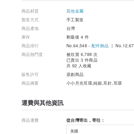
耳針位置:正中
下單請備註客製需求
商品材質
其他金屬
歡迎來訊討論客製細節~
製造方式
手工製造
/ 保養方式 /
商品產地
台灣
配戴後請以拭銀布清潔 再放入夾鍊袋收藏
庫存
剩最後 4 件
/包裝說明/
商品排行
No.64,548 -
配件飾品
| No.12,67
出貨附贈精美黑盒包裝及拭銀布與收藏用夾鏈袋
產地/製造方式
商品熱門度
被欣賞 6,788 次
Handmade In Tainan
已賣出 3 件商品
共 92 人收藏
販售許可
原創商品
商品摘要
小小月光耳環,純銀,耳針,耳環
運費與其他資訊
商品運費
從台灣寄出，寄往：
美國