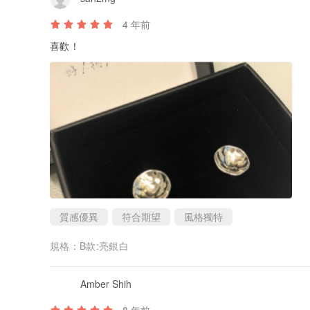
4 年前
喜歡！
質感優異
符合期望
風格獨特
規格：
B款:亮銀白
Amber Shih
8 年前