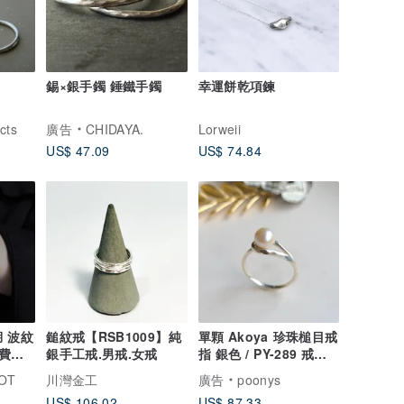
錫×銀手鐲 錘鐵手鐲
幸運餅乾項鍊
cts
廣告
CHIDAYA.
Lorweii
US$ 47.09
US$ 74.84
湖 波紋
鎚紋戒【RSB1009】純
單顆 Akoya 珍珠槌目戒
免費送
銀手工戒.男戒.女戒
指 銀色 / PY-289 戒指
珍珠戒指 珍珠
OT
川灣金工
廣告
poonys
US$ 106.02
US$ 87.33