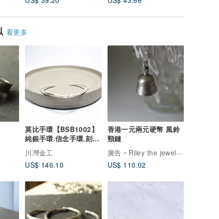
US$ 39.20
US$ 43.66
US$ 22.
似
看更多
莫比手環【BSB1002】
香港一元兩元硬幣 風鈴
純銀手環.信念手環.刻字
頸鏈
手環
川灣金工
廣告
Riley the jewellery
US$ 146.10
US$ 110.02