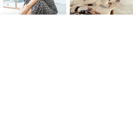
放入購物車
印度蓋染工藝純棉 吊帶褲 連身褲
暈染印花白洋裝 外罩衫 復古洋裝
加入收藏
了解品牌
- 雪花灰
Tramper
Noir by Phoenix
NT$ 1,480
NT$ 1,480
印度蓋染工藝純棉 長褲 －晚霞紅
【波麗印花】皇家鹿苑 澎澎熱氣
球 前短後長 鬆緊帶 長裙