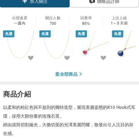
加入關注
聯絡設計師
出貨速度
關注人數
回應率
上次上線
一週內
1～3 天前
700
85%
免運
免運
免運
免運
逛全部商品
商品介紹
以柔和的粉紅色與不規則的獨特造型，展現美麗姿態的K10 Hook式耳
環，採用大顆份量的玫瑰石英。
經由滾筒切割拋光，大膽切面的光澤美麗閃耀，散發出引人注目的存
在感。