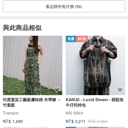
看品牌所有評價 (56)
與此商品相似
免運
88 折
印度蓋染工藝親膚純棉 吊帶褲 －
KAIKAI - Lucid Dream - 斑駁痕
竹葉藍
牛仔托特包
Tramper
KAI KAI®
NT$ 1,480
NT$ 2,271
NT$ 2,580