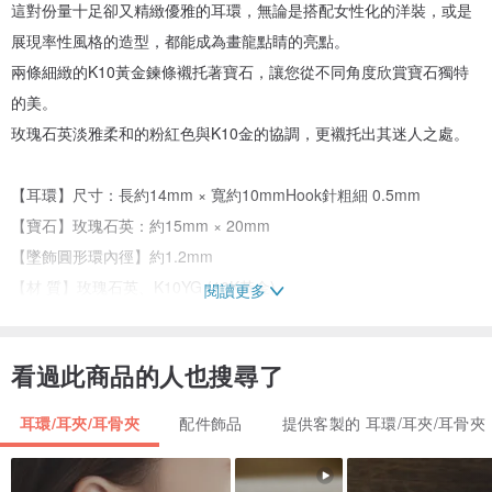
這對份量十足卻又精緻優雅的耳環，無論是搭配女性化的洋裝，或是
展現率性風格的造型，都能成為畫龍點睛的亮點。
兩條細緻的K10黃金鍊條襯托著寶石，讓您從不同角度欣賞寶石獨特
的美。
玫瑰石英淡雅柔和的粉紅色與K10金的協調，更襯托出其迷人之處。
【耳環】尺寸：長約14mm × 寬約10mmHook針粗細 0.5mm
【寶石】玫瑰石英：約15mm × 20mm
【墜飾圓形環內徑】約1.2mm
【材 質】玫瑰石英、K10YG (10K黃金)
閱讀更多
玫瑰石英
看過此商品的人也搜尋了
■寶石語：美、愛、溫柔
玫瑰石英因「戀愛煩惱先找玫瑰石英」而聞名，是眾所周知的能提升
耳環/耳夾/耳骨夾
配件飾品
提供客製的 耳環/耳夾/耳骨夾
戀愛運的能量石。
據說玫瑰石英能提升女性魅力，讓內在美閃耀光芒。