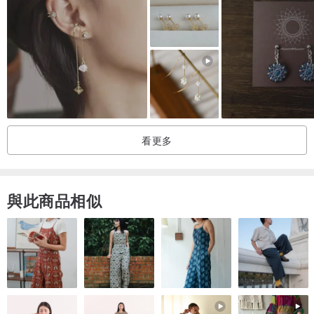
它能用溫柔的光環圍繞配戴者，喚醒女性應有的喜悅與幸福，以及愛
人的心。
此外，它還能溫柔療癒心靈創傷，幫助人們愛惜自己，再次敞開心
扉。
※由於使用天然石，可能含有石材特有的內含物（裂縫或包體），或形
狀略有差異。我們已儘可能篩選寶石，但懇請您欣賞其天然之美。
看更多
本產品儘量以接近實物的樣貌拍攝，但可能因手機或電腦螢幕顯示而
有色差。懇請理解後再購買。
與此商品相似
■關於考慮購買本產品的顧客
※ 所有產品皆免費附贈飾卡式包裝，以及商品保證書 ※
<付費包裝服務>
我們也提供禮品包裝服務，適合送禮。
若需付費包裝，請與訂單一同選購以下任一選項。