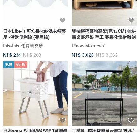
日本Like-it 可堆疊收納洗衣籃專
雙抽屜螢幕增高架(寬42CM) 收納
用 -滑滑便利輪 (專用輪)
書桌展示架 手工 客製化雷射雕刻
this-this 雜貨研究所
Pinocchio’s cabin
NT$ 234
NT$ 260
NT$ 3,026
NT$ 3,362
免運
68 折
日本squ+ SUN&WASSER可層疊
工業風_植物雙層展示層架/塊根/
置物洗衣籃-2入-多色可選
多肉植物/鐵網**歡迎客製**