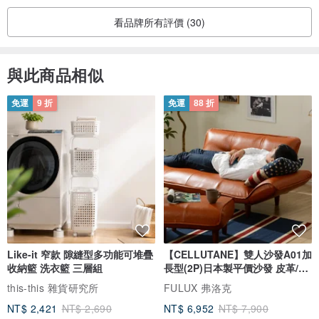
看品牌所有評價 (30)
與此商品相似
免運
9 折
免運
88 折
Like-it 窄款 隙縫型多功能可堆疊
【CELLUTANE】雙人沙發A01加
收納籃 洗衣籃 三層組
長型(2P)日本製平價沙發 皮革/燈
芯絨
this-this 雜貨研究所
FULUX 弗洛克
NT$ 2,421
NT$ 2,690
NT$ 6,952
NT$ 7,900