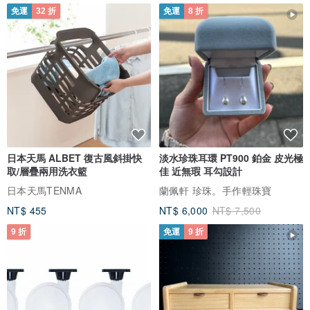
免運
32 折
免運
8 折
日本天馬 ALBET 復古風斜掛快
淡水珍珠耳環 PT900 鉑金 皮光極
取/層疊兩用洗衣籃
佳 近無瑕 耳勾設計
日本天馬TENMA
蘭佩軒 珍珠。手作輕珠寶
NT$ 455
NT$ 6,000
NT$ 7,500
9 折
免運
9 折