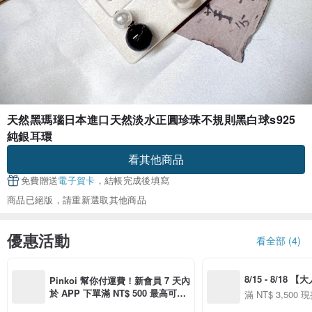
天然黑瑪瑙日本進口天然淡水正圓珍珠不規則黑白球s925
純銀耳環
看其他商品
免費贈送
電子賀卡
，結帳完成後填寫
商品已絕版，請重新選取其他商品
優惠活動
看全部 (4)
8/15 - 8/18 
Pinkoi 幫你付運費！新會員 7 天內
季】滿 NT$3500
於 APP 下單滿 NT$ 500 最高可折
滿 NT$ 3,500 現
50
運費 NT$ 100
50