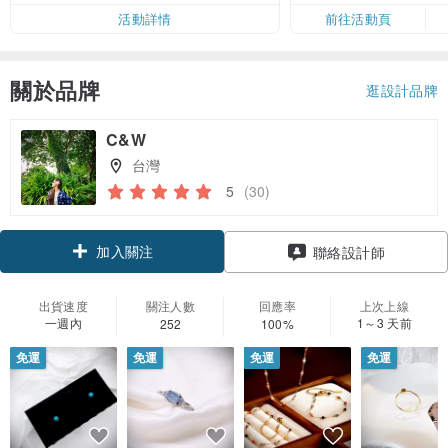
活動詳情
前往活動頁
關於品牌
逛設計品牌
C&W
台灣
5
(30)
加入關注
聯絡設計師
出貨速度
關注人數
回應率
上次上線
一週內
1～3 天前
252
100%
免運
免運
免運
免運