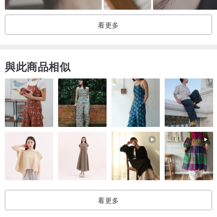
⋅ 耳環可另選夾式，依照商品造型決定更換為螺旋夾或彈簧夾（如有特
別指定請在備註告知），部份商品無法更換為夾式。
看更多
✿ 我們有提供禮盒包裝服務，需要的話可以在賣場加購「禮盒包
裝」，也可於備註中附上想要我們代寫的卡片內容。
與此商品相似
Thank you for loving us ♡
Instagram @accessoriesbyleaf 「回家作葉」
更多活動及新品不定時更新
歡迎訊息討論訂製專屬飾品 ᐧ༚̮ᐧ
看更多