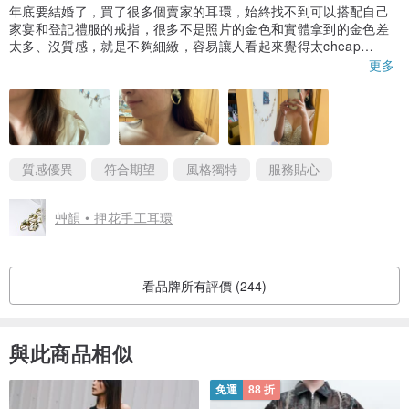
年底要結婚了，買了很多個賣家的耳環，始終找不到可以搭配自己
家宴和登記禮服的戒指，很多不是照片的金色和實體拿到的金色差
太多、沒質感，就是不夠細緻，容易讓人看起來覺得太cheap
直到遇見老闆，全程用心的和我溝通，耐心的傾聽我的需求、而且
更多
還不厭其煩的修改，才讓我塵封在抽屜裡的耳環又少了一枚😆
戴上去的當下，真的讓我對家宴和登記禮服的自信瞬間爆棚，整個
人看起來就是那種主角的光環，因為耳環完全不會有沒存在感的問
題，反而畫龍點睛、真的真的真的不是其他家可以比的，本來想說
不會又要去實體店面了吧⋯⋯結果溝通後老闆呈現的作品完全就是
我想像中的樣子！還多給一個小耳環和卡片，讓最近帶準備拍婚紗
質感優異
符合期望
風格獨特
服務貼心
焦慮心煩的我，整個心情瞬間豁然開朗🥹😭
無論是婚禮、家宴、或是渡假、周年紀念日，感覺都是我的藉口，
艸韻 • 押花手工耳環
讓自己可以再來跟老闆回購漂釀的耳環啊哈哈😂👀😎😘🥳🤩😚真的
真的太謝謝老闆了！❤️😇🙌🏻👍🏻🫶🏻
看品牌所有評價 (244)
與此商品相似
免運
88 折