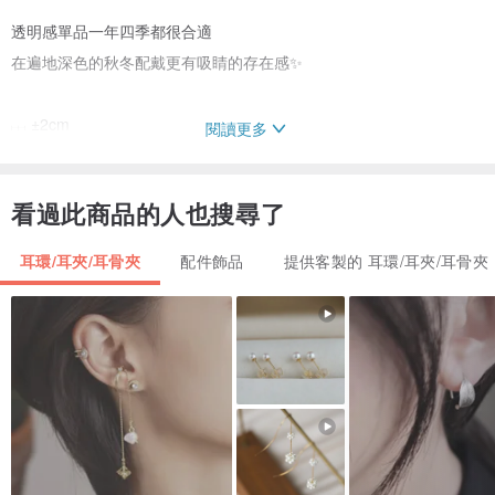
透明感單品一年四季都很合適
在遍地深色的秋冬配戴更有吸睛的存在感✨
𓐖 ±2cm
閱讀更多
看過此商品的人也搜尋了
￤注 意 事 項￤
⋅ 飾品為全手工製作，花材皆為新鮮真花處理使用，每次製作都不盡相
耳環/耳夾/耳骨夾
配件飾品
提供客製的 耳環/耳夾/耳骨夾
同，花材也會有自然生長的顏色、形狀、方向性差異，或於製作過程
中產生些微氣泡，每個商品皆獨一無二。
⋅ 花材及樹脂材質請避免長時日照或潮濕環境，因溫度及使用狀況而造
成部份褪色屬正常現象，建議平時防潮保存於夾鏈袋中，並請注意避
免壓損立體造型。
⋅ 表面若有髒污時，請使用棉花棒沾取清水輕拭即可，為避免造型損壞
產生刮痕及變色，請勿使用酒精及衛生紙擦拭。