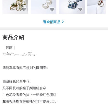
逛全部商品
商品介紹
｜晨露｜
𓇢 𓃢𓆹𓇠 𓂃𓏸⸝ 𓅮 ⁎
簡簡單單有點不規則的圓圈圈◌
由淺綠色的牽牛花
跟不同長相的葉子糾纏組合🍃
白色花朵害羞的抹上一點粉紅色腮紅
花脈與珍珠在旁襯托的可可愛愛‪⸜♡⸝‍‬