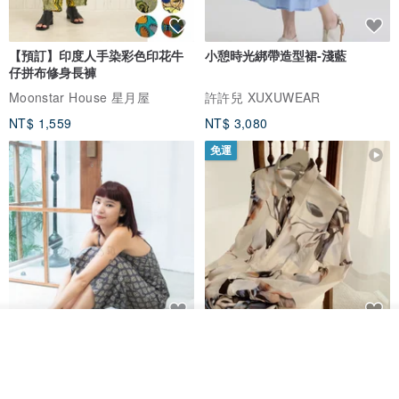
【預訂】印度人手染彩色印花牛
小憩時光綁帶造型裙-淺藍
仔拼布修身長褲
Moonstar House 星月屋
許許兒 XUXUWEAR
NT$ 1,559
NT$ 3,080
免運
我要排隊
印度蓋染工藝純棉 吊帶褲 連身褲
暈染印花白洋裝 外罩衫 復古洋裝
加入收藏
了解品牌
- 雪花灰
Tramper
Noir by Phoenix