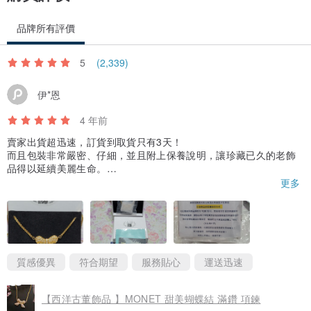
品牌所有評價
5
(2,339)
伊*恩
4 年前
賣家出貨超迅速，訂貨到取貨只有3天！
而且包裝非常嚴密、仔細，並且附上保養說明，讓珍藏已久的老飾
品得以延續美麗生命。
賣家除了用厚實的硬紙盒包裝外，盒內還附上擦拭布；在墜子上用
更多
棉花包覆，避免墜子損傷；項鍊鎖頭兩端各自使用夾鏈袋包覆，避
免互相糾纏；盒內另外附上一個更大一點的夾鏈袋可以將項鍊完整
的收納進去，貼心至極！❤
飾品本身也整理保養得非常好，可說是飾品界的《美鳳姐》完全看
不出歲月的痕跡，真的很棒！👍
對於這次的購買經驗相當滿意！還在觀望的朋友們，一定要趕快下
質感優異
符合期望
服務貼心
運送迅速
單，否則只能空留遺憾囉！
【西洋古董飾品 】MONET 甜美蝴蝶結 滿鑽 項鍊