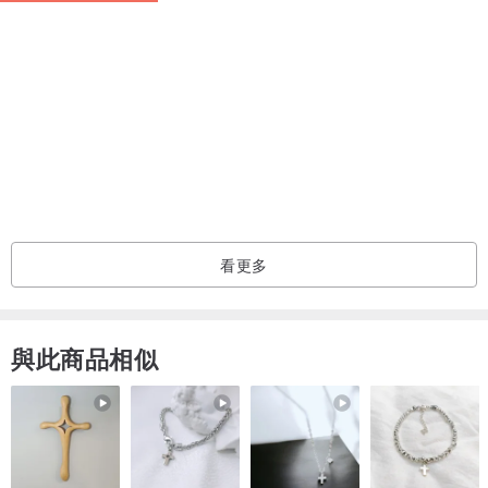
..
●
標記：無
●
年代大約1980's
●
商品來源：美國
●
尺寸：8 x 3 (cm)
(照片均有放大效果，請注意尺寸標示)
●
材質 : 塑料+不銹鋼針(針體非純銀/純金，易過敏體質請斟酌購買)
(合金金屬均是電鍍，非純銀純金，易過敏體質請斟酌購買)
看更多
..
●首次接觸、購買 Vintage Jewelry 的買家，需撥個小空看一下購買
須知喔！●
與此商品相似