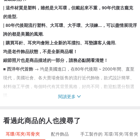
| 這件材質是塑料，雖然是大耳環，但戴起來不重，90年代復古龐克
的造型.
| 80年代後期流行塑料、大耳環、大手環、大項鍊...，可以盡情展現浮
誇的都是美麗的風潮.
| 購買耳針、耳夾均會附上全新的耳擋扣、耳墊讓客人備用.
均是老件飾品狀態，不是全新商品喔！
細節照片也是商品描述的一部分，請務必點開看清楚！
■ 西洋年代首飾
→ 均是美國進口，在80年代後期 ~ 2000年間、直至
現代，美國社會、各大賣場會販售的流行近代飾物，款式設計簡單、
材料做工平價，每個時代有其背景風格，好尚不同，歡迎點選分類選
購.
閱讀更多
..
老時光角落館內其他的
針式耳環
品項：
看過此商品的人也搜尋了
www.pinkoi.com/store/old-time-corne...
老時光角落館內其他的
西洋年代首飾
品項：
耳環/耳夾/耳骨夾
配件飾品
手工製作的 耳環/耳夾/耳骨夾
www.pinkoi.com/store/old-time-corne...