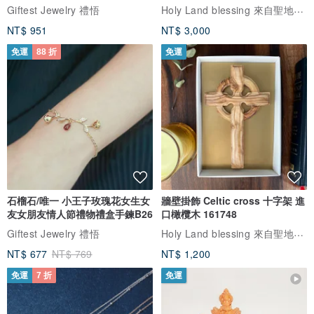
Holy Land blessing 來自聖地的祝福
Giftest Jewelry 禮悟
NT$ 951
NT$ 3,000
免運
88 折
免運
石榴石/唯一 小王子玫瑰花女生女
牆壁掛飾 Celtic cross 十字架 進
友女朋友情人節禮物禮盒手鍊B26
口橄欖木 161748
Holy Land blessing 來自聖地的祝福
Giftest Jewelry 禮悟
NT$ 677
NT$ 769
NT$ 1,200
免運
7 折
免運