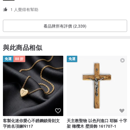
1 人覺得有幫助
看品牌所有評價 (2,339)
與此商品相似
免運
88 折
免運
客製化迷你愛心不銹鋼鎖骨刻文
天主教聖物 以色列進口 耶穌 十字
字姓名項鍊N117
架 橄欖木 壁掛飾 161707-1