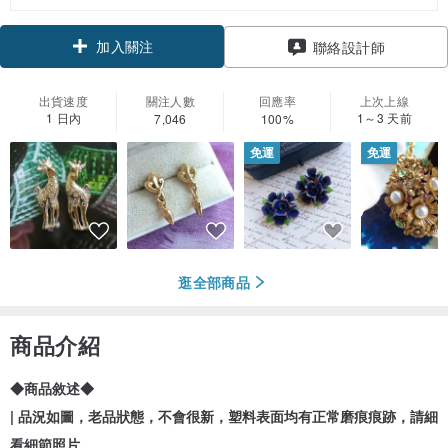
加入關注
聯絡設計師
出貨速度
關注人數
回應率
上次上線
1 日內
1～3 天前
7,046
100%
免運
免運
逛全部商品
商品介紹
◆商品敘述◆
| 品況如圖，老品狀態，不會很新，塑料表面均有正常磨痕痕跡，請細
看細節照片.