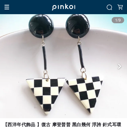
1/9
【西洋年代飾品 】復古 摩登普普 黑白幾何 浮誇 針式耳環