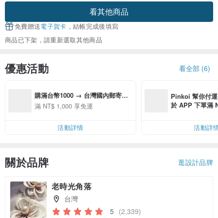
看其他商品
免費贈送
電子賀卡
，結帳完成後填寫
商品已下架，請重新選取其他商品
優惠活動
看全部 (6)
購滿台幣1000 → 台灣國內郵寄包
Pinkoi 幫你付
裹、7-11取貨包裹、全家取貨，享
於 APP 下單滿 
滿 NT$ 1,000 享免運
免運！
運費 NT$ 100
活動詳情
活動詳
關於品牌
逛設計品牌
老時光角落
台灣
5
(2,339)