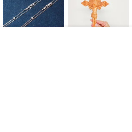
看其他商品
了解品牌
L'amour 星星珍珠手鏈 (白金色)
耶穌受難像木製十字架 24 公分
高，雕刻木製十字架，耶穌受難
像天主教十字架
ARLOS
AndyCarver
NT$ 4,641
NT$ 6,630
NT$ 1,560
免運
7 折