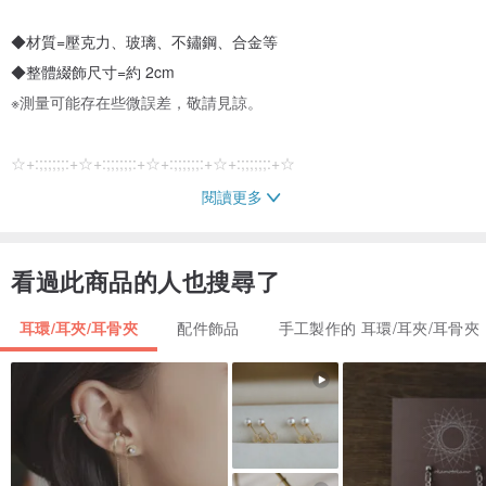
◆材質=壓克力、玻璃、不鏽鋼、合金等
◆整體綴飾尺寸=約 2cm
※測量可能存在些微誤差，敬請見諒。
☆+:;;;;;;:+☆+:;;;;;;:+☆+:;;;;;;:+☆+:;;;;;;:+☆
閱讀更多
我們提供耳針換成耳夾的服務。
耳夾零件亦為不鏽鋼材質。
看過此商品的人也搜尋了
若希望更換為耳夾，請於購買前透過訊息告知。
耳環/耳夾/耳骨夾
配件飾品
手工製作的 耳環/耳夾/耳骨夾