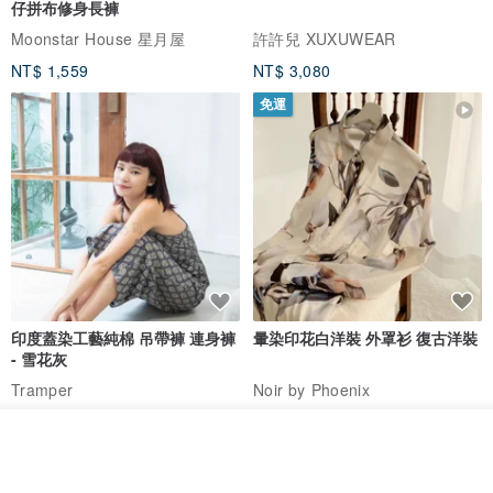
仔拼布修身長褲
Moonstar House 星月屋
許許兒 XUXUWEAR
NT$ 1,559
NT$ 3,080
免運
印度蓋染工藝純棉 吊帶褲 連身褲
暈染印花白洋裝 外罩衫 復古洋裝
- 雪花灰
Tramper
Noir by Phoenix
NT$ 1,480
NT$ 1,480
放入購物車
加入收藏
了解品牌