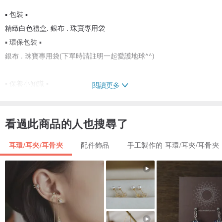
▪ 包裝 ▪
精緻白色禮盒. 銀布 . 珠寶專用袋
▪ 環保包裝 ▪
銀布 . 珠寶專用袋(下單時請註明一起愛護地球^^)
▪ 保養小知識 ▪
閱讀更多
銀飾氧化為金屬特性，不配戴時清潔乾淨放入密封袋保存。
氧化略為嚴重可以洗銀水浸洗，即浸立即拿出，用水洗淨後吹乾。
看過此商品的人也搜尋了
設計師手工製作，作品整體大小可能會有一點差距喔!!
耳環/耳夾/耳骨夾
配件飾品
手工製作的 耳環/耳夾/耳骨夾
產地/製造方式
hong kong