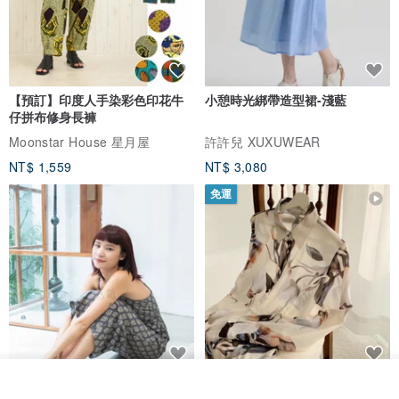
【預訂】印度人手染彩色印花牛
小憩時光綁帶造型裙-淺藍
仔拼布修身長褲
Moonstar House 星月屋
許許兒 XUXUWEAR
NT$ 1,559
NT$ 3,080
免運
印度蓋染工藝純棉 吊帶褲 連身褲
暈染印花白洋裝 外罩衫 復古洋裝
我要訂製
加入收藏
了解品牌