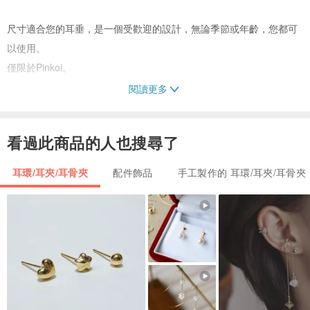
尺寸適合您的耳垂，是一個受歡迎的設計，無論季節或年齡，您都可
以使用。
僅限於Pinkoi。
閱讀更多
[金屬配件]
看過此商品的人也搜尋了
不銹鋼立柱
樹脂捕獲
耳環/耳夾/耳骨夾
配件飾品
手工製作的 耳環/耳夾/耳骨夾
【尺寸】
1.2厘米x 1.2厘米
【注意】