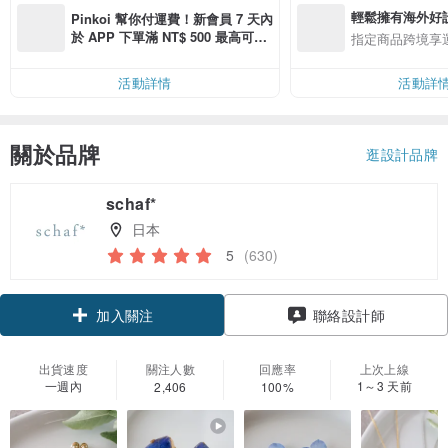
輕鬆擁有海外好
Pinkoi 幫你付運費！新會員 7 天內
於 APP 下單滿 NT$ 500 最高可折
指定商品跨境享
運費 NT$ 100
活動詳情
活動詳
關於品牌
逛設計品牌
schaf*
日本
5
(630)
領優惠券
聯絡設計師
加入關注
出貨速度
關注人數
回應率
上次上線
一週內
1～3 天前
2,406
100%