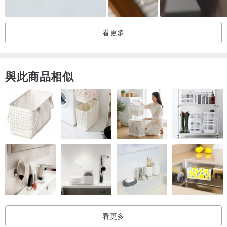
-由於產品的特性，在固化過程中會出現變形和小氣泡。請注意。
此外，由於直接處理小零件，可能會進入空氣中的指印和灰塵。我們
看更多
會非常小心，但是請注意，它是手工製作的。
・由於產品的特性，會因紫外線而逐漸褪色。請每天使用它，並享受
隨著時間的變化。
與此商品相似
-通常，如果在適當的環境中使用，壓花可享受半年至幾年的時間而不
會變色。但是，在加工天然植物時，由於個體差異，我們無法保證期
限。請僅將其用作指導。
-本產品的魅力使用天然植物。由於是一件商品，因此顏色，大小，形
狀等可能存在個體差異。另外，請注意，您不能指定形狀或紋理。
-避免高溫，高濕和強烈的陽光直射。存放時，請將其包裹在無紡布
中，並放在陰涼處，否則可能會導致變質。
・這個商品非常精緻。如果您施加衝擊等，可能會造成碎裂或破裂等
損壞。請小心處理。
（C）2014-2020沙夫*
看更多