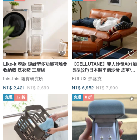
Like-it 窄款 隙縫型多功能可堆疊
【CELLUTANE】雙人沙發A01加
收納籃 洗衣籃 三層組
長型(2P)日本製平價沙發 皮革/燈
芯絨
this-this 雜貨研究所
FULUX 弗洛克
NT$ 2,421
NT$ 2,690
NT$ 6,952
NT$ 7,900
免運
32 折
免運
8 折