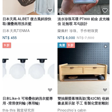
日本天馬 ALBET 復古風斜掛快
淡水珍珠耳環 PT900 鉑金 皮光極
取/層疊兩用洗衣籃
佳 近無瑕 耳勾設計
日本天馬TENMA
蘭佩軒 珍珠。手作輕珠寶
NT$ 455
NT$ 6,000
NT$ 7,500
9 折
免運
9 折
日本Like-it 可堆疊收納洗衣籃專
雙抽屜螢幕增高架(寬42CM) 收納
用 -滑滑便利輪 (專用輪)
書桌展示架 手工 客製化雷射雕刻
this-this 雜貨研究所
Pinocchio’s cabin