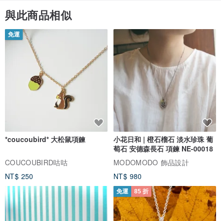
與此商品相似
免運
*coucoubird* 大松鼠項鍊
小花日和 | 橙石榴石 淡水珍珠 葡
可更改其中一只為其他顏色購買，請於備註欄註明。
萄石 安德森長石 項鍊 NE-00018
COUCOUBIRD咕咕
MODOMODO 飾品設計
NT$ 250
NT$ 980
免運
85 折