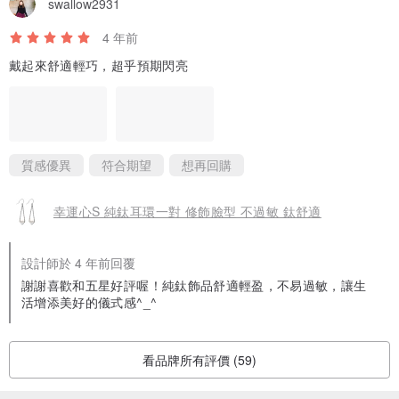
swallow2931
4 年前
戴起來舒適輕巧，超乎預期閃亮
質感優異
符合期望
想再回購
純淨 純鈦耳環 系列 共９色可選：
活力黃／甜心粉／神秘紫／熱情紅／ 翡翠綠／個性黑／ 透亮白／淺藍
幸運心S 純鈦耳環一對 修飾臉型 不過敏 鈦舒適
／水藍
設計師於 4 年前回覆
謝謝喜歡和五星好評喔！純鈦飾品舒適輕盈，不易過敏，讓生
活增添美好的儀式感^_^
看品牌所有評價 (59)