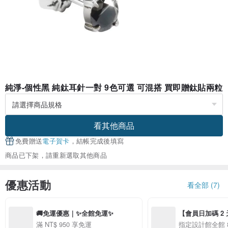
純淨-個性黑 純鈦耳針一對 9色可選 可混搭 買即贈鈦貼兩粒
看其他商品
免費贈送
電子賀卡
，結帳完成後填寫
商品已下架，請重新選取其他商品
優惠活動
看全部 (7)
🚚免運優惠｜✨全館免運✨
【會員日加碼 2 天
8/10 精選設計限
滿 NT$ 950 享免運
指定設計館全館 8