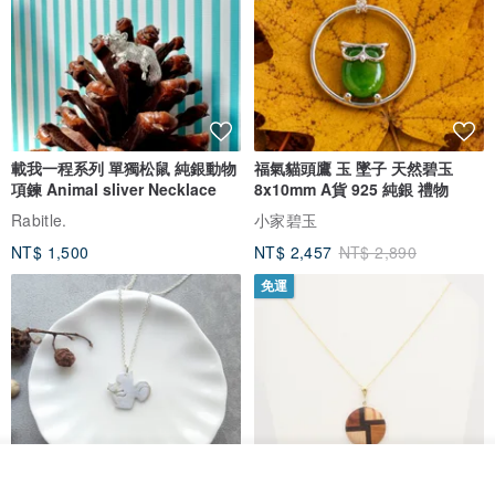
載我一程系列 單獨松鼠 純銀動物
福氣貓頭鷹 玉 墜子 天然碧玉
項鍊 Animal sliver Necklace
8x10mm A貨 925 純銀 禮物
Rabitle.
小家碧玉
NT$ 1,500
NT$ 2,457
NT$ 2,890
免運
若需混搭請在備註欄位中註明所需的顏色即可。
EX：活力黃一只+翡翠綠一只。
看其他商品
了解品牌