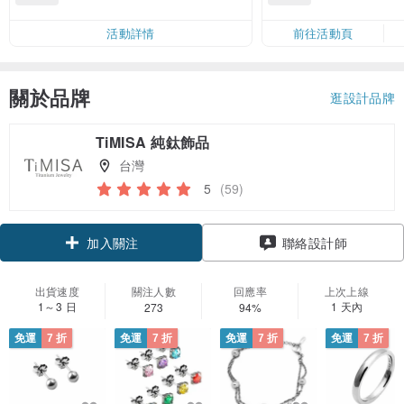
活動詳情
前往活動頁
關於品牌
逛設計品牌
TiMISA 純鈦飾品
台灣
5
(59)
領優惠券
聯絡設計師
加入關注
出貨速度
關注人數
回應率
上次上線
1～3 日
1 天內
273
94%
免運
7 折
免運
7 折
免運
7 折
免運
7 折