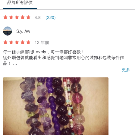
品牌所有評價
4.8
(220)
S.y. Aw
12 年前
每一條手鍊都很Lovely，每一條都好喜歡！
從外層包裝就能看出和感覺到老闆非常用心的裝飾和包裝每件作
品！
手鍊精緻，而且小熊老闆還很細心的都個別包裝了起來，
更多
感覺到老闆滿滿的用心，好感動！
還有很謝謝小熊老闆的小禮物，好開心！感恩的啦！XD
最後偷偷告訴小熊老闆～～
未免錯過最新消息，我在關注你的設計館時就已經是你FB的粉絲
了，期待妳更多的作品噢！
加油！(^O^)／