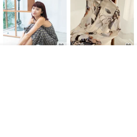
我要排隊
印度蓋染工藝純棉 吊帶褲 連身褲
暈染印花白洋裝 外罩衫 復古洋裝
了解品牌
- 雪花灰
Tramper
Noir by Phoenix
NT$ 1,480
NT$ 1,480