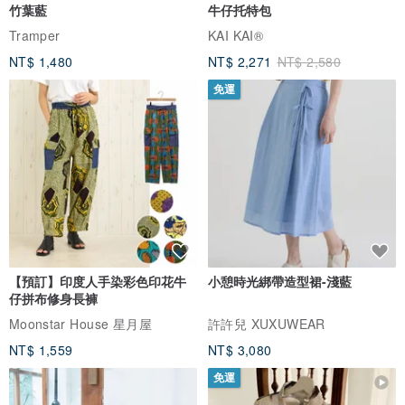
竹葉藍
牛仔托特包
Tramper
KAI KAI®
NT$ 1,480
NT$ 2,271
NT$ 2,580
免運
【預訂】印度人手染彩色印花牛
小憩時光綁帶造型裙-淺藍
仔拼布修身長褲
Moonstar House 星月屋
許許兒 XUXUWEAR
NT$ 1,559
NT$ 3,080
免運