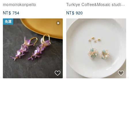
體驗
Turkiye Coffee&Mosaic studio土耳其咖啡與馬賽克燈工作坊
momoirokonpeito
NT$ 754
NT$ 920
免運
藤花 煌 耳環・耳夾
【繁花計畫】- 清冰
看其他商品
了解品牌
Dip art -nachugo-
紅花 hunghua
NT$ 2,125
NT$ 720
93 折