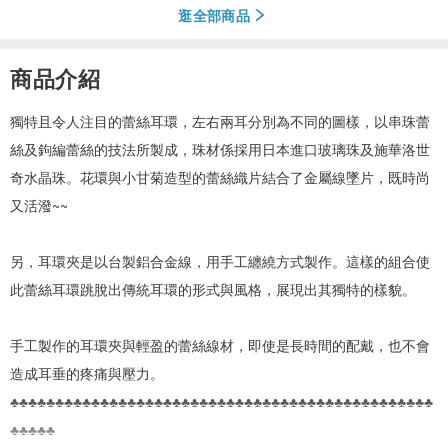
逛全部商品
商品介紹
獨特且令人注目的蕾絲耳環，左右兩耳分別為不同的圖樣，以串珠蕾
絲及鉤編蕾絲的技法所製成，珠材係採用日本進口玻璃珠及施華洛世
奇水晶珠。花環與小甘菊造型的蕾絲織片結合了金屬線墜片，既時尚
又活潑~~
另，耳環夾是以台製鋁合金線，用手工纏繞方式製作。這樣的組合使
此蕾絲耳環跳脫出傳統耳環的形式與風格，展現出其獨特的樣貌。
手工製作的耳環夾與輕盈的蕾絲線材，即使是長時間的配戴，也不會
造成耳垂的疼痛與壓力。
♣♣♣♣♣♣♣♣♣♣♣♣♣♣♣♣♣♣♣♣♣♣♣♣♣♣♣♣♣♣♣♣♣♣♣♣♣♣♣♣♣♣♣♣♣♣♣
♣♣♣♣♣