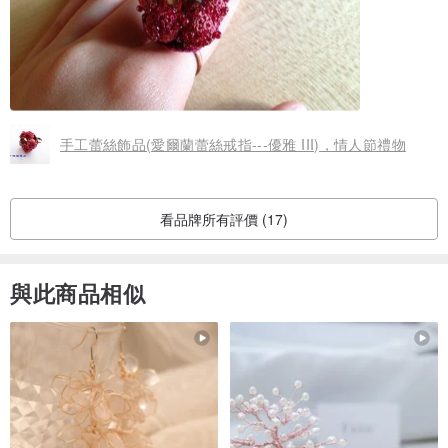
手工蕾絲飾品(愛爾蘭蕾絲戒指---優雅 III)，情人節禮物
看品牌所有評價 (17)
與此商品相似