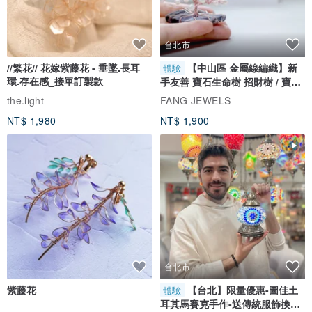
台北市
//繁花// 花嫁紫藤花 - 垂墜.長耳
【中山區 金屬線編織】新
體驗
環.存在感_接單訂製款
手友善 寶石生命樹 招財樹 / 寶石
自選
the.light
FANG JEWELS
NT$ 1,980
NT$ 1,900
台北市
紫藤花
【台北】限量優惠-圖佳土
體驗
耳其馬賽克手作-送傳統服飾換裝