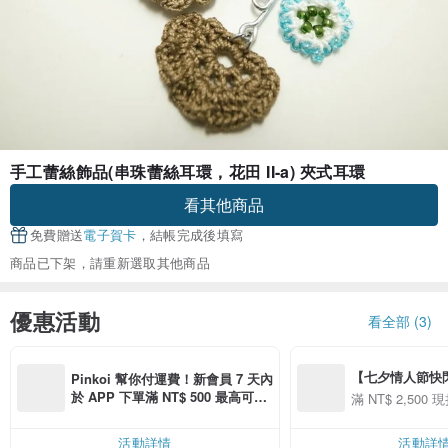
手工蕾絲飾品(串珠蕾絲耳環，花田 II-a) 夾式耳環
看其他商品
免費贈送
電子賀卡
，結帳完成後填寫
商品已下架，請重新選取其他商品
優惠活動
看全部 (3)
【七夕情人節快閃】8
Pinkoi 幫你付運費！新會員 7 天內
用 APP 購買任一
於 APP 下單滿 NT$ 500 最高可折
滿 NT$ 2,500 現
00 現折 NT$100
運費 NT$ 100
活動詳情
活動詳