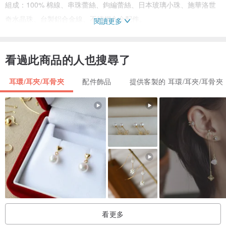
組成：100% 棉線、串珠蕾絲、鉤編蕾絲、日本玻璃小珠、施華洛世
奇水晶珠、台製鋁合金線、不鏽鋼合金配件。
閱讀更多
保養方式：
看過此商品的人也搜尋了
1. 單獨手洗，用溫和洗衣精以軟毛牙刷輕刷髒污處，洗畢，以乾淨毛
巾輕壓吸去水份，平放陰乾。
耳環/耳夾/耳骨夾
配件飾品
提供客製的 耳環/耳夾/耳骨夾
2. 不可扭轉
3. 不可漂白
4. 不可熨燙
♣♣♣♣♣♣♣♣♣♣♣♣♣♣♣♣♣♣♣♣♣♣♣♣♣♣♣♣♣♣♣♣♣♣♣♣♣♣♣♣♣♣♣♣♣♣♣
♣♣♣♣♣
本館所有的蕾絲飾品均採用高品質的線材，且在無吸煙及無寵物的環
境裡完成。
看更多