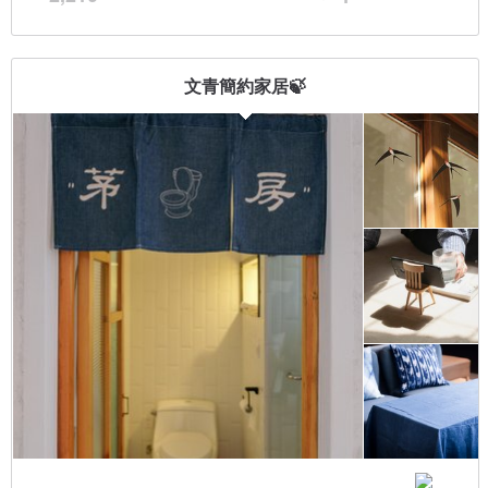
文青簡約家居🍃