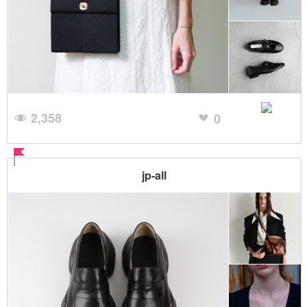
2,358
0
jp-all