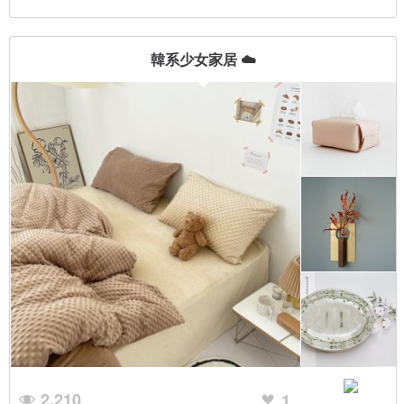
韓系少女家居 ☁️
2,210
1