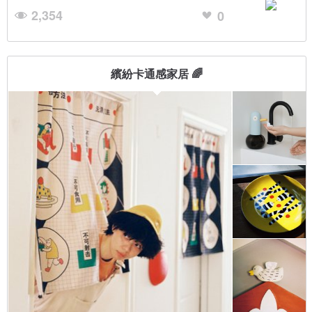
2,354
0
繽紛卡通感家居 🌈