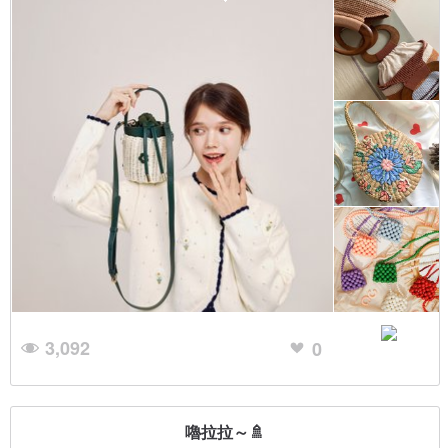
3,092
0
嚕拉拉～🚿