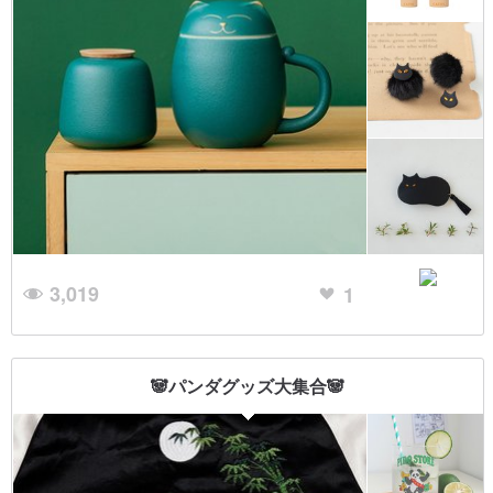
3,019
1
🐼パンダグッズ大集合🐼