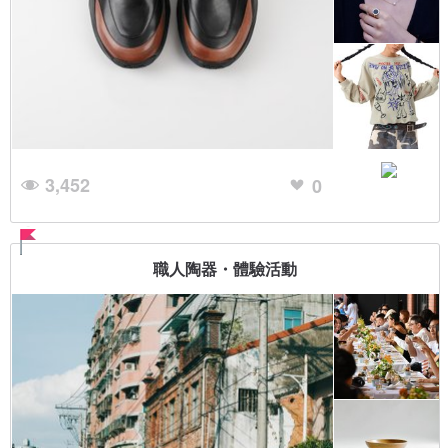
3,452
0
職人陶器・體驗活動