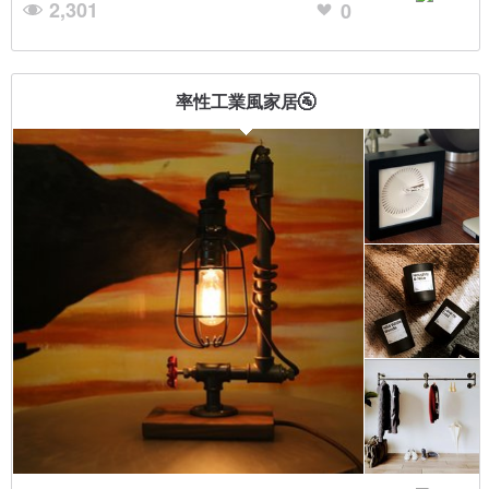
2,301
0
率性工業風家居🚰