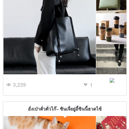
3,239
1
อั่งเป่าตั่วตั่วไก๊~ ซินเจี่ยยู่อี้ซินนี้ฮวดไช้