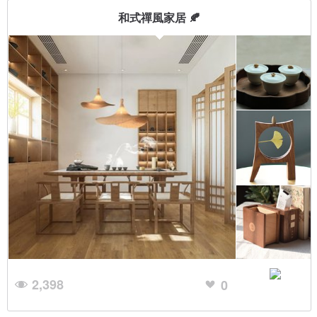
和式禪風家居 🍂
2,398
0