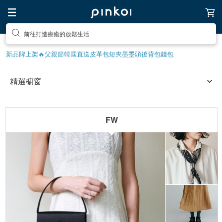
前往打造療癒的放鬆生活
新品牌上架🔥
父親節
韓國直送皮革包
短夾
墨墨頭後背包
錢包
FW