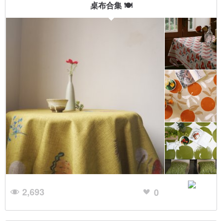
桌布合集 🍽
2,693
0