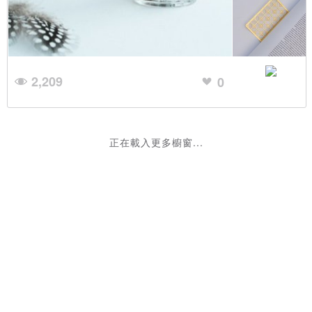
2,209
0
🐯虎グッズ特集🐯
5,130
1
yellow lover
2,283
0