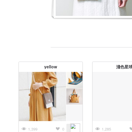
yellow
淺色星
1,399
0
1,285