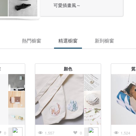
可愛插畫風～
熱門櫥窗
精選櫥窗
新到櫥窗
球
顏色
質
0
1,557
0
1,524