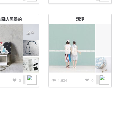
些融入黑墨的
潔淨
0
1,634
0