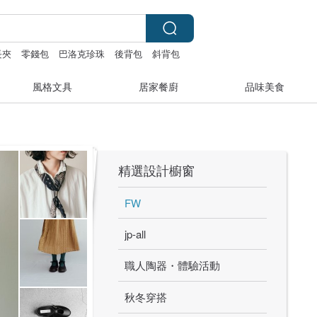
長夾
零錢包
巴洛克珍珠
後背包
斜背包
風格文具
居家餐廚
品味美食
精選設計櫥窗
FW
jp-all
職人陶器・體驗活動
秋冬穿搭