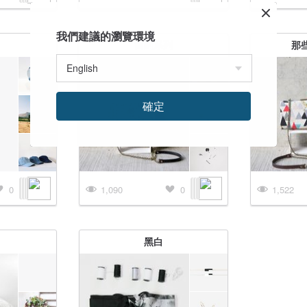
我們建議的瀏覽環境
簡約系列
那
確定
0
1,090
0
1,522
黑白