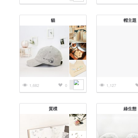
貓
帽主題
1,682
0
1,127
質樸
綠生態