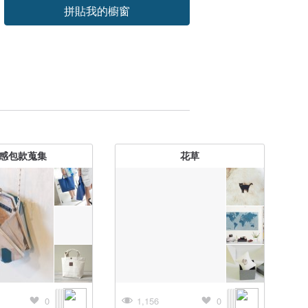
拼貼我的櫥窗
感包款蒐集
花草
0
1,156
0