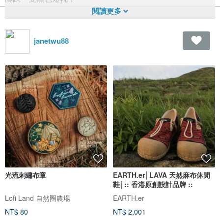
就這樣，
二人跑到了世界邊緣。
janetwu88
看畢影集，
我也整理了一份末日出走清單：
- 舒適的麻布鞋子、
- 黃色雨靴、
- 幾本讀物和生存指南...
當然還有多肉植物！
數著數著，
厭世的我放佛又找到了生存的意義。
光流刺繡布章
EARTH.er│LAVA 天然麻布休閒
鞋│:: 香港原創設計品牌 ::
Lofi Land 自然圈農場
EARTH.er
NT$ 80
NT$ 2,001