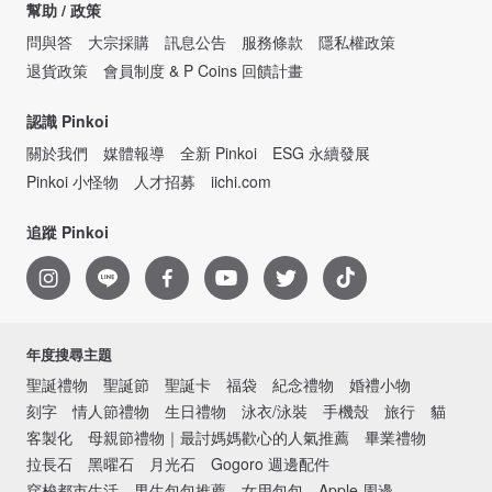
幫助 / 政策
問與答
大宗採購
訊息公告
服務條款
隱私權政策
退貨政策
會員制度 & P Coins 回饋計畫
認識 Pinkoi
關於我們
媒體報導
全新 Pinkoi
ESG 永續發展
Pinkoi 小怪物
人才招募
iichi.com
追蹤 Pinkoi
年度搜尋主題
聖誕禮物
聖誕節
聖誕卡
福袋
紀念禮物
婚禮小物
刻字
情人節禮物
生日禮物
泳衣/泳裝
手機殼
旅行
貓
客製化
母親節禮物｜最討媽媽歡心的人氣推薦
畢業禮物
拉長石
黑曜石
月光石
Gogoro 週邊配件
穿梭都市生活．男生包包推薦
女用包包
Apple 周邊