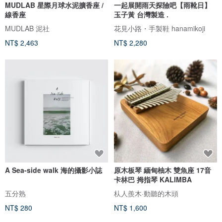
MUDLAB 星際月球水泥擴香座 /
一起展開雨天探險吧【雨靴日】
線香座
玉子黃 台灣製造 .
MUDLAB 泥社
花見小路・手製鞋 hanamikoji
NT$ 2,463
NT$ 2,280
A Sea-side walk 海的攝影小誌
原木板琴 緬甸柚木 雙魚座 17音
卡林巴 拇指琴 KALIMBA
五分熟
朲人羨木·動聽的木頭
NT$ 280
NT$ 1,600