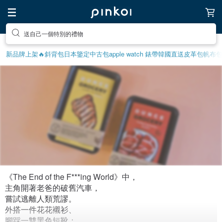
送自己一個特別的禮物
新品牌上架🔥
斜背包
日本鑒定中古包
apple watch 錶帶
韓國直送皮革包
帆布
《The End of the F***ing World》中，
Before The End of the F***ing
主角開著老爸的破舊汽車，
嘗試逃離人類荒謬。
World：出走清單！
外搭一件花花襯衫、
1,109
0
4年前拼貼
腳踩一雙黑色短靴；