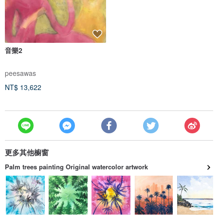
音樂2
peesawas
NT$ 13,622
更多其他櫥窗
Palm trees painting Original watercolor artwork