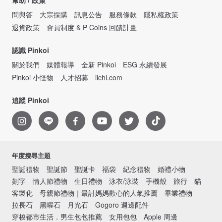
幫助 / 政策
問與答
大宗採購
訊息公告
服務條款
隱私權政策
退貨政策
會員制度 & P Coins 回饋計畫
認識 Pinkoi
關於我們
媒體報導
全新 Pinkoi
ESG 永續發展
Pinkoi 小怪物
人才招募
iichi.com
追蹤 Pinkoi
年度搜尋主題
聖誕禮物
聖誕節
聖誕卡
福袋
紀念禮物
婚禮小物
刻字
情人節禮物
生日禮物
泳衣/泳裝
手機殼
旅行
貓
客製化
母親節禮物｜最討媽媽歡心的人氣推薦
畢業禮物
拉長石
黑曜石
月光石
Gogoro 週邊配件
穿梭都市生活．男生包包推薦
女用包包
Apple 周邊