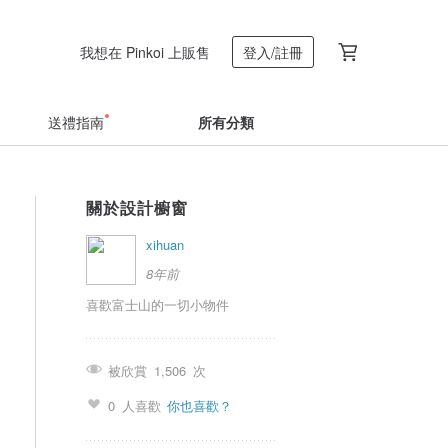
我想在 Pinkoi 上販售
登入/註冊
送禮指南
所有分類
關於設計櫥窗
xihuan
8年前
喜歡富士山的一切小物件
被欣賞
1,506
次
0
人喜歡
你也喜歡？