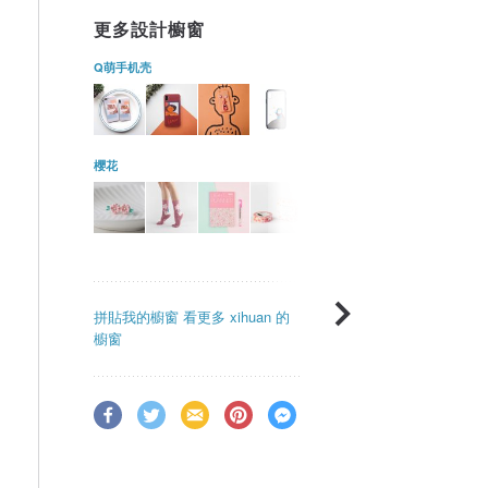
更多設計櫥窗
Q萌手机壳
櫻花
拼貼我的櫥窗
看更多 xihuan 的
櫥窗