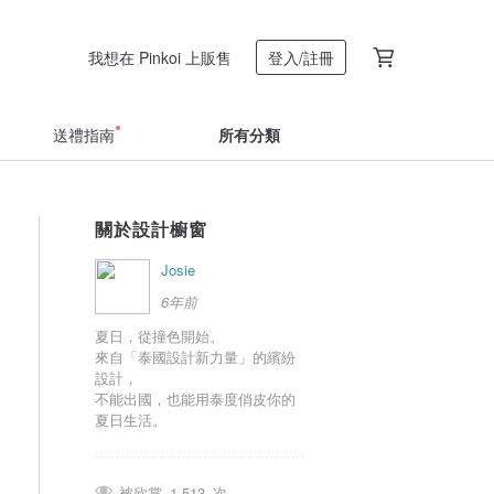
我想在 Pinkoi 上販售
登入/註冊
送禮指南
所有分類
關於設計櫥窗
Josie
6年前
夏日，從撞色開始。
來自「泰國設計新力量」的繽紛
設計，
不能出國，也能用泰度俏皮你的
夏日生活。
被欣賞
1,513
次