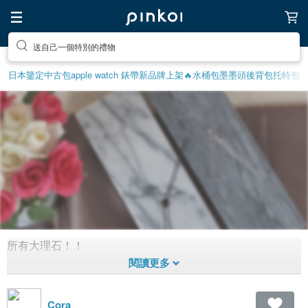
送自己一個特別的禮物
日本鑒定中古包
apple watch 錶帶
新品牌上架🔥
水桶包
墨墨頭後背包
托特包
所有大理石！！
大理石
1,610
0
10年前拼
貼
Cora