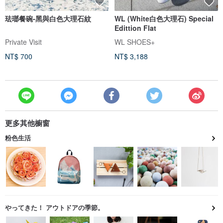
珐瑯餐碗-黑與白色大理石紋
WL (White白色大理石) Special
Edittion Flat
Private Visit
WL SHOES+
NT$ 700
NT$ 3,188
更多其他櫥窗
粉色生活
やってきた！ アウトドアの季節。