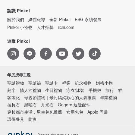
認識 Pinkoi
關於我們
媒體報導
全新 Pinkoi
ESG 永續發展
Pinkoi 小怪物
人才招募
iichi.com
追蹤 Pinkoi
年度搜尋主題
聖誕禮物
聖誕節
聖誕卡
福袋
紀念禮物
婚禮小物
刻字
情人節禮物
生日禮物
泳衣/泳裝
手機殼
旅行
貓
客製化
母親節禮物｜最討媽媽歡心的人氣推薦
畢業禮物
拉長石
黑曜石
月光石
Gogoro 週邊配件
穿梭都市生活．男生包包推薦
女用包包
Apple 周邊
環保餐具
防疫
Design the way you are.