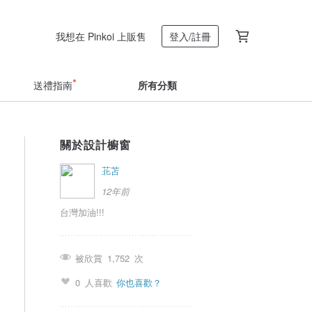
我想在 Pinkoi 上販售
登入/註冊
送禮指南
所有分類
關於設計櫥窗
苝苫
12年前
台灣加油!!!
被欣賞
1,752
次
0
人喜歡
你也喜歡？