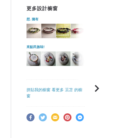
更多設計櫥窗
想. 擁有
來點民族味!
拼貼我的櫥窗
看更多 苝苫 的櫥
窗