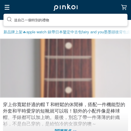
送自己一個特別的禮物
新品牌上架🔥
apple watch 錶帶
日本鑒定中古包
fairy and you
墨墨頭後背包
皮
穿上你寬鬆舒適的帽 T 和輕鬆的休閒褲，搭配一件機能型的
白色情人節的男孩穿搭：看電影篇
外套和平時愛穿的短靴就可以啦！額外的小配件像是棒球
帽、手錶都可以加上喲。最後，別忘了帶一件薄薄的針織
衫，不是自己穿的，是給怕冷的女孩穿的噢～
5,501
19
11年前拼貼