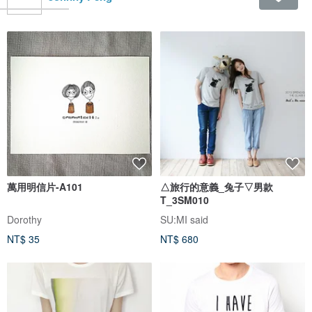
萬用明信片-A101
△旅行的意義_兔子▽男款
T_3SM010
Dorothy
SU:MI said
NT$ 35
NT$ 680