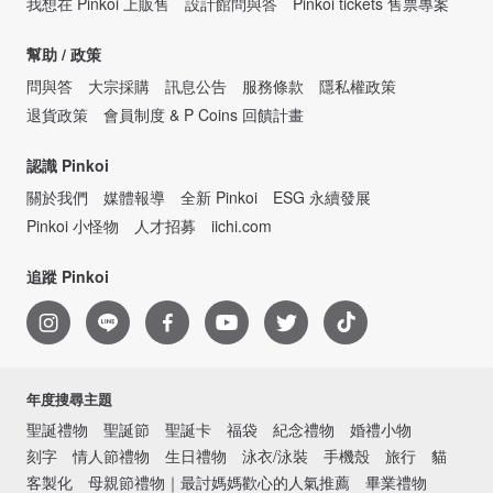
我想在 Pinkoi 上販售
設計館問與答
Pinkoi tickets 售票專案
幫助 / 政策
問與答
大宗採購
訊息公告
服務條款
隱私權政策
退貨政策
會員制度 & P Coins 回饋計畫
認識 Pinkoi
關於我們
媒體報導
全新 Pinkoi
ESG 永續發展
Pinkoi 小怪物
人才招募
iichi.com
追蹤 Pinkoi
年度搜尋主題
聖誕禮物
聖誕節
聖誕卡
福袋
紀念禮物
婚禮小物
刻字
情人節禮物
生日禮物
泳衣/泳裝
手機殼
旅行
貓
客製化
母親節禮物｜最討媽媽歡心的人氣推薦
畢業禮物