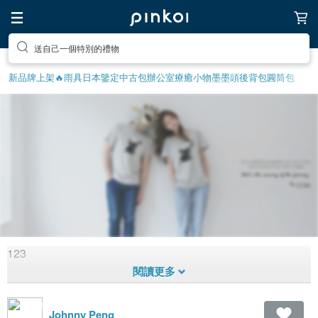
送自己一個特別的禮物
新品牌上架🔥
雨具
日本鑒定中古包
辦公室療癒小物
墨墨頭後背包
圓筒包
123
123
2,751
1
12
年前拼貼
Johnny Peng