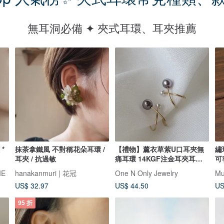
無耳洞必備 ✦ 夾式耳環、耳夾推薦
 *
抹茶拿鐵風 不對稱花朵耳環 /
【禮物】薰衣草紫U口耳夾無
繡
耳夾 / 抗過敏
痛耳環 14KGF注金耳夾耳環
可
生日
ME
hanakanmuri | 花冠
One N Only Jewelry
Mu
US$ 32.97
US$ 44.50
US
95 折