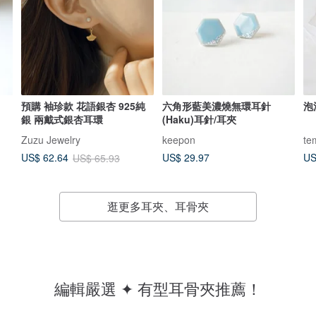
預購 袖珍款 花語銀杏 925純
六角形藍美濃燒無環耳針
泡
銀 兩戴式銀杏耳環
(Haku)耳針/耳夾
Zuzu Jewelry
keepon
te
US$ 29.97
US
US$ 62.64
US$ 65.93
逛更多耳夾、耳骨夾
編輯嚴選 ✦ 有型耳骨夾推薦！