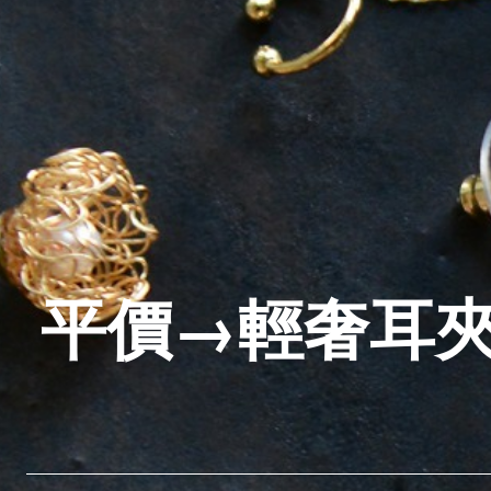
平價→輕奢耳夾