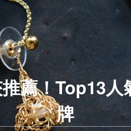
推薦！Top13人
牌