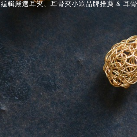
koi 編輯嚴選耳夾、耳骨夾小眾品牌推薦 & 耳