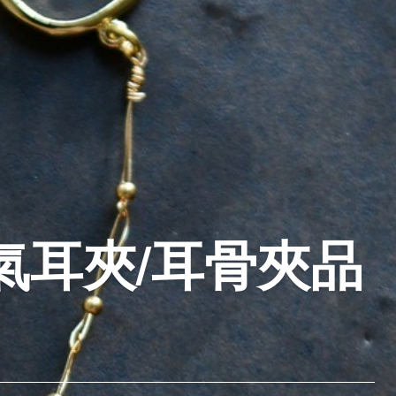
氣耳夾/耳骨夾品