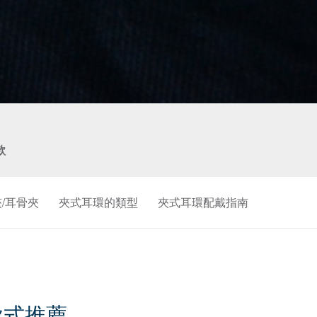
款
夾/耳骨夾
夾式耳環的類型
夾式耳環配戴指南
款式推薦