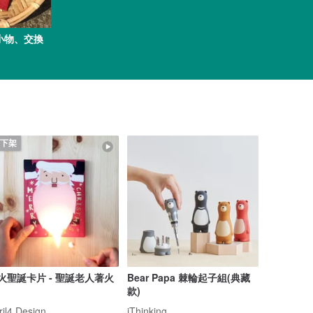
小物、交換
下架
火聖誕卡片 - 聖誕老人著火
Bear Papa 棘輪起子組(典藏
款)
ril4 Design
iThinking