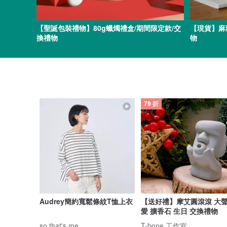
【聖誕包裝禮物】80g蠟燭禮盒/期間限定款/交
【現貨】麻
換禮物
物
79 折
Audrey簡約寬鬆條紋T恤上衣
【送好禮】摩艾圓滾滾 大
愛 擴香石 生日 交換禮物
so that's me
T-bone 工作室