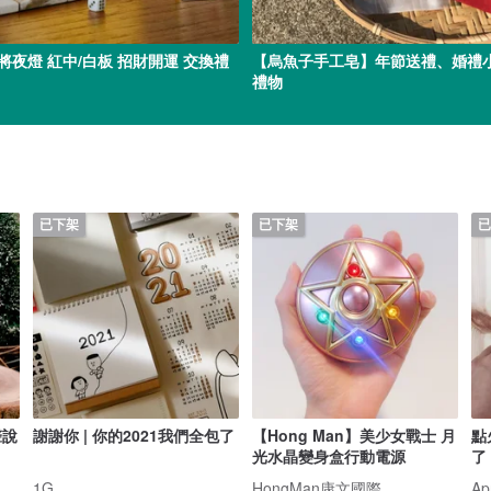
將夜燈 紅中/白板 招財開運 交換禮
【烏魚子手工皂】年節送禮、婚禮
禮物
已下架
已下架
已
聲說
謝謝你 | 你的2021我們全包了
【Hong Man】美少女戰士 月
點
光水晶變身盒行動電源
了
1G
HongMan康文國際
Ap