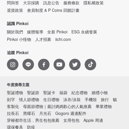
問與答
大宗採購
訊息公告
服務條款
隱私權政策
退貨政策
會員制度 & P Coins 回饋計畫
認識 Pinkoi
關於我們
媒體報導
全新 Pinkoi
ESG 永續發展
Pinkoi 小怪物
人才招募
iichi.com
追蹤 Pinkoi
年度搜尋主題
聖誕禮物
聖誕節
聖誕卡
福袋
紀念禮物
婚禮小物
刻字
情人節禮物
生日禮物
泳衣/泳裝
手機殼
旅行
貓
客製化
母親節禮物｜最討媽媽歡心的人氣推薦
畢業禮物
拉長石
黑曜石
月光石
Gogoro 週邊配件
穿梭都市生活．男生包包推薦
女用包包
Apple 周邊
環保餐具
防疫