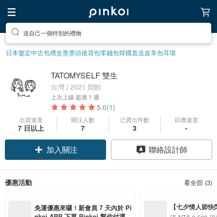
送自己一個特別的禮物
日本鑒定中古包
禮盒
墨墨頭後背包
零錢包
韓國直送皮革包
耳環
TATOMYSELF 雙生
台灣 | 2021 開館
上次上線
超過 1 週
5.0
(1)
出貨速度
關注人數
已賣出件數
回應速度
7 日以上
7
3
-
加入關注
聯絡設計師
優惠活動
看全部 (3)
【七夕情人節快閃】8
免運優惠來囉！新會員 7 天內於 Pi
用 APP 購買任一
nkoi APP 下單 Pinkoi 幫你付運