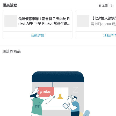
優惠活動
看全部 (3)
【七夕情人節快閃】8
免運優惠來囉！新會員 7 天內於 Pi
用 APP 購買任一
nkoi APP 下單 Pinkoi 幫你付運
滿 NT$ 2,500 現
00 現折 NT$100
費，滿 NT$ 500 最高可折運費 NT
$ 100
活動詳情
活動詳
設計館商品