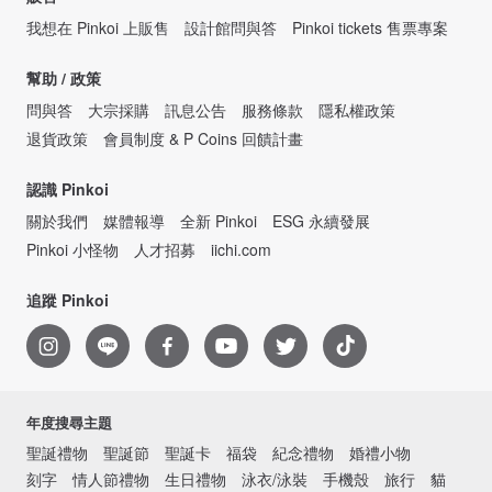
我想在 Pinkoi 上販售
設計館問與答
Pinkoi tickets 售票專案
幫助 / 政策
問與答
大宗採購
訊息公告
服務條款
隱私權政策
退貨政策
會員制度 & P Coins 回饋計畫
認識 Pinkoi
關於我們
媒體報導
全新 Pinkoi
ESG 永續發展
Pinkoi 小怪物
人才招募
iichi.com
追蹤 Pinkoi
年度搜尋主題
聖誕禮物
聖誕節
聖誕卡
福袋
紀念禮物
婚禮小物
刻字
情人節禮物
生日禮物
泳衣/泳裝
手機殼
旅行
貓