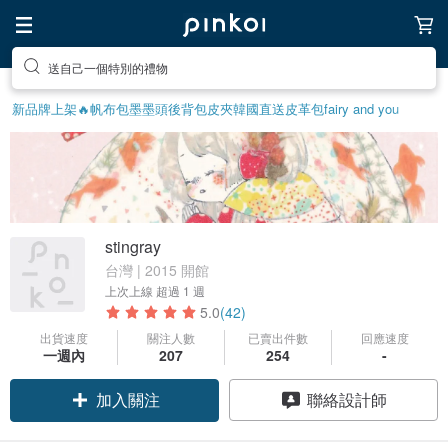
送自己一個特別的禮物
新品牌上架🔥
帆布包
墨墨頭後背包
皮夾
韓國直送皮革包
fairy and you
stingray
台灣 | 2015 開館
上次上線
超過 1 週
5.0
(42)
出貨速度
關注人數
已賣出件數
回應速度
一週內
207
254
-
加入關注
聯絡設計師