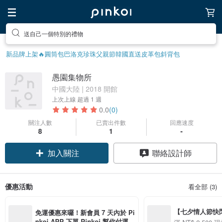
送自己一個特別的禮物
新品牌上架🔥
圓筒包
巴洛克珍珠
父親節
韓國直送皮革包
斜背包
愚園集物所
中國大陸 | 2018 開館
上次上線
超過 1 週
0.0
(0)
關注人數
已賣出件數
回應速度
8
1
-
加入關注
聯絡設計師
優惠活動
看全部 (3)
【七夕情人節快閃】8
免運優惠來囉！新會員 7 天內於 Pi
用 APP 購買任一
nkoi APP 下單 Pinkoi 幫你付運