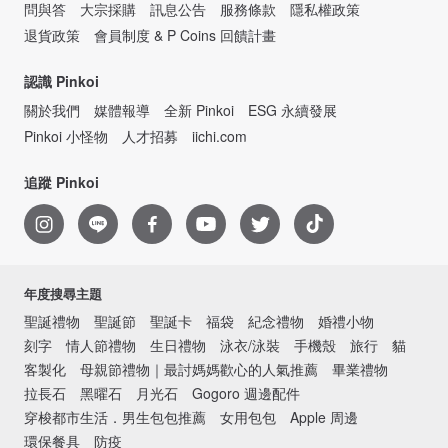
問與答
大宗採購
訊息公告
服務條款
隱私權政策
退貨政策
會員制度 & P Coins 回饋計畫
認識 Pinkoi
關於我們
媒體報導
全新 Pinkoi
ESG 永續發展
Pinkoi 小怪物
人才招募
iichi.com
追蹤 Pinkoi
年度搜尋主題
聖誕禮物
聖誕節
聖誕卡
福袋
紀念禮物
婚禮小物
刻字
情人節禮物
生日禮物
泳衣/泳裝
手機殼
旅行
貓
客製化
母親節禮物｜最討媽媽歡心的人氣推薦
畢業禮物
拉長石
黑曜石
月光石
Gogoro 週邊配件
穿梭都市生活．男生包包推薦
女用包包
Apple 周邊
環保餐具
防疫