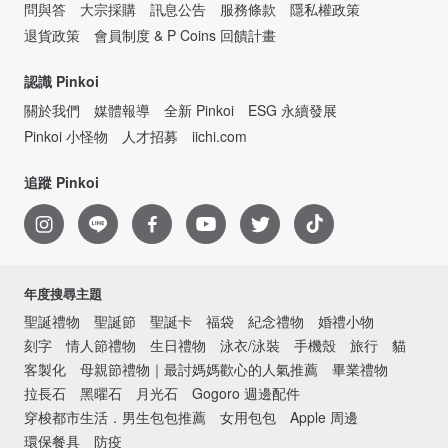
問與答
大宗採購
訊息公告
服務條款
隱私權政策
退貨政策
會員制度 & P Coins 回饋計畫
認識 Pinkoi
關於我們
媒體報導
全新 Pinkoi
ESG 永續發展
Pinkoi 小怪物
人才招募
iichi.com
追蹤 Pinkoi
年度搜尋主題
聖誕禮物
聖誕節
聖誕卡
福袋
紀念禮物
婚禮小物
刻字
情人節禮物
生日禮物
泳衣/泳裝
手機殼
旅行
貓
客製化
母親節禮物｜最討媽媽歡心的人氣推薦
畢業禮物
拉長石
黑曜石
月光石
Gogoro 週邊配件
穿梭都市生活．男生包包推薦
女用包包
Apple 周邊
環保餐具
防疫