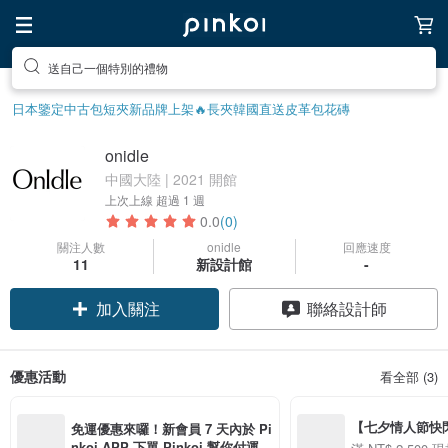
送自己一個特別的禮物
日本鑒定中古包
短夾
新品牌上架🔥
長夾
韓國直送皮革包
花磚
onidle
中國大陸 | 2021 開館
上次上線
超過 1 週
0.0
(0)
關注人數
onidle
回應速度
11
新設計館
-
加入關注
聯絡設計師
優惠活動
看全部 (3)
【七夕情人節快閃】8
免運優惠來囉！新會員 7 天內於 Pi
用 APP 購買任一
nkoi APP 下單 Pinkoi 幫你付運