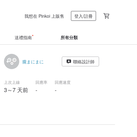
我想在 Pinkoi 上販售
登入/註冊
送禮指南
所有分類
朧まにまに
聯絡設計師
上次上線
回應率
回應速度
3～7 天前
-
-