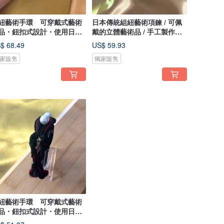
紐藝術手環 可穿戴式藝術
日本傳統組紐藝術項鍊 / 可佩
品・鈕扣式設計・使用日本
戴的立體藝術品 / 手工製作獨
統組紐
一無二
$ 68.49
US$ 59.93
家販售
獨家販售
紐藝術手環 可穿戴式藝術
品・鈕扣式設計・使用日本
統組紐