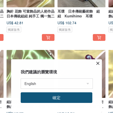
作品
胸針 花飾 可當飾品的人術作品
耳環 日本傳統藝術飾 組
組
無二
日本傳統組紐 純手工 獨一無二
紐 Kumihimo 耳環
飾
傳
US$ 42.81
US$ 102.74
US
獨家販售
獨家販售
獨
我們建議的瀏覽環境
確定
術
組紐藝術手環 可穿戴式藝術
組紐藝術手環 可穿戴式藝術
組
本
飾品・鈕扣式設計・使用日本
飾品・鈕扣式設計・使用日本
飾
傳統組紐
傳統組紐
傳