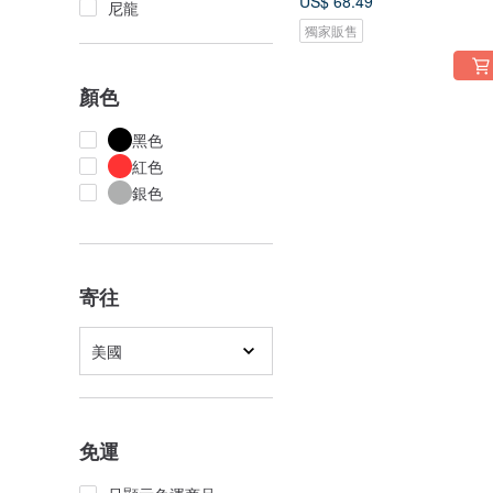
US$ 68.49
尼龍
獨家販售
顏色
黑色
紅色
銀色
寄往
美國
免運