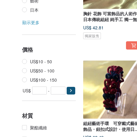
藝術
日本
胸針 花飾 可當飾品的人術
日本傳統組紐 純手工 獨一
顯示更多
US$ 42.81
獨家販售
價格
US$10 - 50
US$50 - 100
US$100 - 150
US$
-
材質
組紐藝術手環 可穿戴式藝
聚酯纖維
飾品・鈕扣式設計・使用日
傳統組紐