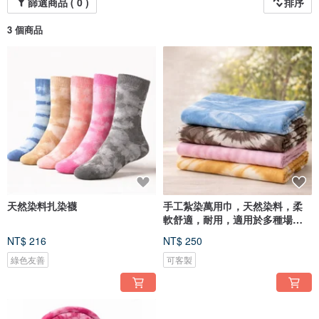
篩選商品 ( 0 )
排序
3 個商品
天然染料扎染襪
手工紮染萬用巾，天然染料，柔
軟舒適，耐用，適用於多種場
合。
NT$ 216
NT$ 250
綠色友善
可客製