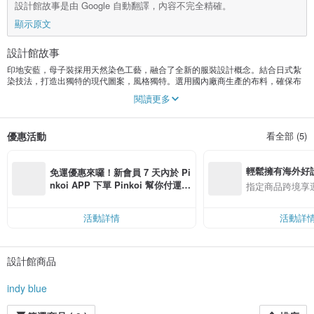
設計館故事是由 Google 自動翻譯，內容不完全精確。
顯示原文
設計館故事
印地安藍，母子裝採用天然染色工藝，融合了全新的服裝設計概念。結合日式紮
染技法，打造出獨特的現代圖案，風格獨特。選用國內廠商生產的布料，確保布
料品質優良，品質可控。根據天氣選擇合適的布料。
閱讀更多
結合靛等天然染料和各種樹葉，最大限度地利用原料，體現了泰國人民的生活方
式。傳承具有美好文化底蘊的手工藝。體驗泰式生活方式與現代環保設計的完美
融合。傳承具有美好文化底蘊的手工藝，榮獲OTOP五星級產品認證及G-Green獎
優惠活動
看全部 (5)
（由泰國環境品質促進廳頒發）。
輕鬆擁有海外好
免運優惠來囉！新會員 7 天內於 Pi
nkoi APP 下單 Pinkoi 幫你付運
指定商品跨境享
費，滿 NT$ 500 最高可折運費 NT
$ 100
活動詳情
活動詳
設計館商品
indy blue