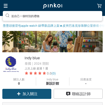
送自己一個特別的禮物
墨墨頭後背包
apple watch 錶帶
新品牌上架🔥
皮夾
巴洛克珍珠
辦公室療癒小
indy blue
泰國 | 2024 開館
上次上線
超過 1 週
0.0
(0)
關注人數
indy blue
回應速度
0
新設計館
-
加入關注
聯絡設計師