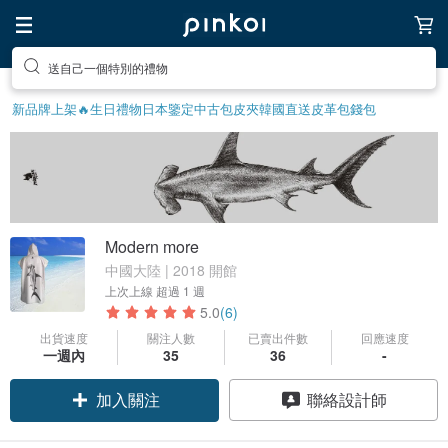
送自己一個特別的禮物
新品牌上架🔥
生日禮物
日本鑒定中古包
皮夾
韓國直送皮革包
錢包
Modern more
中國大陸 | 2018 開館
上次上線
超過 1 週
5.0
(6)
出貨速度
關注人數
已賣出件數
回應速度
一週內
35
36
-
加入關注
聯絡設計師