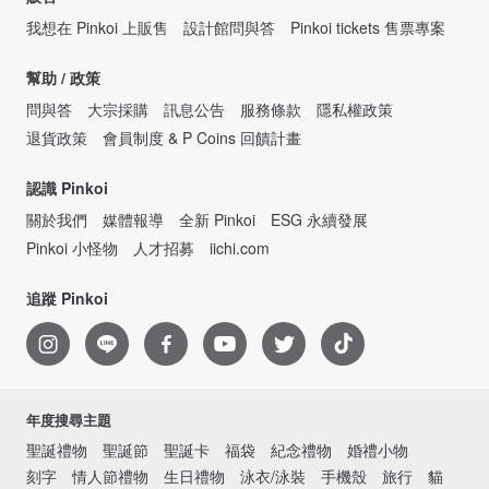
我想在 Pinkoi 上販售
設計館問與答
Pinkoi tickets 售票專案
幫助 / 政策
問與答
大宗採購
訊息公告
服務條款
隱私權政策
退貨政策
會員制度 & P Coins 回饋計畫
認識 Pinkoi
關於我們
媒體報導
全新 Pinkoi
ESG 永續發展
Pinkoi 小怪物
人才招募
iichi.com
追蹤 Pinkoi
年度搜尋主題
聖誕禮物
聖誕節
聖誕卡
福袋
紀念禮物
婚禮小物
刻字
情人節禮物
生日禮物
泳衣/泳裝
手機殼
旅行
貓