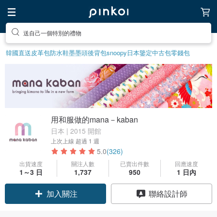
送自己一個特別的禮物
韓國直送皮革包
防水鞋
墨墨頭後背包
snoopy
日本鑒定中古包
零錢包
用和服做的mana－kaban
日本 | 2015 開館
上次上線
超過 1 週
5.0
(326)
出貨速度
關注人數
已賣出件數
回應速度
領優惠券
1～3 日
1,737
950
1 日內
加入關注
聯絡設計師