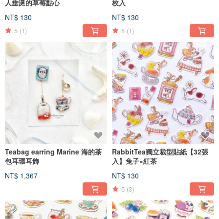
人垂涎的草莓點心
枚入
NT$ 130
NT$ 130
5
(1)
5
(1)
Teabag earring Marine 海的茶
RabbitTea獨立裁型貼紙【32張
包耳環耳飾
入】兔子×紅茶
NT$ 1,367
NT$ 130
5
(3)