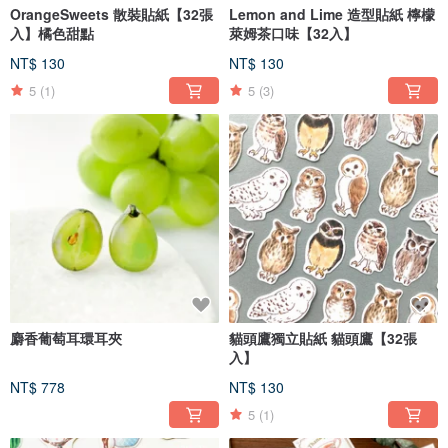
OrangeSweets 散裝貼紙【32張
Lemon and Lime 造型貼紙 檸檬
入】橘色甜點
萊姆茶口味【32入】
NT$ 130
NT$ 130
5
(1)
5
(3)
麝香葡萄耳環耳夾
貓頭鷹獨立貼紙 貓頭鷹【32張
入】
NT$ 778
NT$ 130
5
(1)