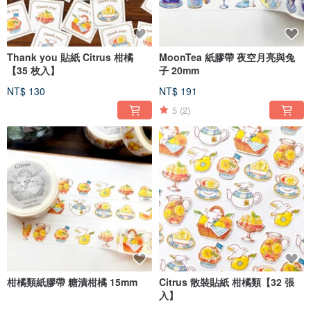
均為投入信箱配送，若放不下則手交
（馬克杯為宅配）
- 如需宅配，可事先洽談
- 運費自動計算，依組合可能略有差異
Thank you 貼紙 Citrus 柑橘
MoonTea 紙膠帶 夜空月亮與兔
● 售罄商品
【35 枚入】
子 20mm
部分可能尚有庫存，歡迎詢問
（標記「完售」者暫無再販計劃）
NT$ 130
NT$ 191
5
(2)
● 手機殼訂單
下訂後無法取消或更改，請確認無誤後再下單
● 禮物包裝
馬克杯除外，皆可免費包裝
● 感謝評論
目前專注製作，無法逐一回覆
您的留言是我們創作的動力
◆雜誌刊載
晉遊社《LDK》2020年11月號「良品百貨」
ことりっぷ雜誌 2016 夏號
LOVE! ことり 2017.6.26
小鳥的心情
柑橘類紙膠帶 糖漬柑橘 15mm
Citrus 散裝貼紙 柑橘類【32 張
最新消息請參考 X（Twitter）與 Instagram
入】
Instagram @littlebrilliantdays