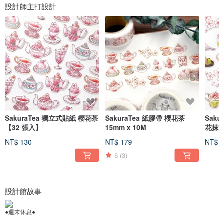
設計師主打設計
SakuraTea 獨立式貼紙 櫻花茶
SakuraTea 紙膠帶 櫻花茶
Sa
【32 張入】
15mm x 10M
花抹
NT$ 130
NT$ 179
NT$
5
(3)
設計館故事
●週末休息●