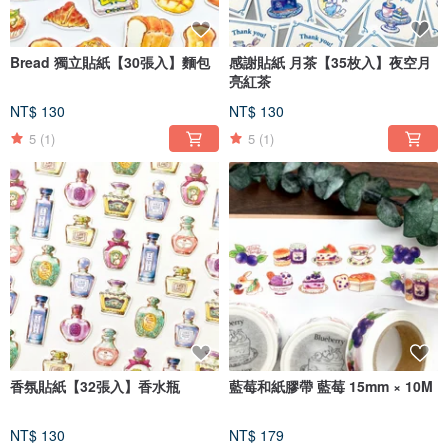
Bread 獨立貼紙【30張入】麵包
感謝貼紙 月茶【35枚入】夜空月
亮紅茶
NT$ 130
NT$ 130
5
(1)
5
(1)
香氛貼紙【32張入】香水瓶
藍莓和紙膠帶 藍莓 15mm × 10M
NT$ 130
NT$ 179