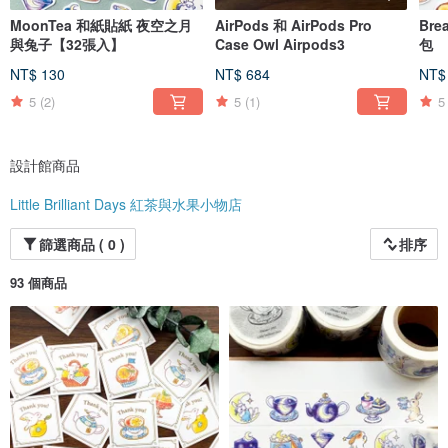
◆購物須知◆
MoonTea 和紙貼紙 夜空之月
AirPods 和 AirPods Pro
Br
與兔子【32張入】
Case Owl Airpods3
包
週末及國定假日不處理訂單 m(_ _)m
NT$ 130
NT$ 684
NT$
● 我們會向每位顧客發送訂單確認訊息
若有問題需要確認，回覆會稍有延遲。請務必查看。
5
(2)
5
(1)
5
● 出貨與配送
因為商品為接單生產，付款確認後才開始製作及出貨準備。
請提前下單以預留時間。
設計館商品
收到 Pinkoi 付款確認郵件後
Little Brilliant Days 紅茶與水果小物店
（實際付款+時差），即開始製作與出貨準備
▼ 飾品
篩選商品 ( 0 )
排序
付款確認後製作，通常約一週出貨
假日或繁忙期間可能有所調整
93 個商品
▼ 文具
通常幾天內出貨，但週末假日可能延遲
▼ 其他商品（手機殼、馬克杯等）
由供應商代訂，需6–10天
年末、跨年或連假可能延遲
● 配送方式
依商品選擇普通郵件或Click Post