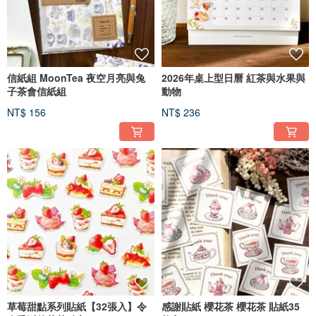
信紙組 MoonTea 夜空月亮與兔
2026年桌上型日曆 紅茶與水果與
子茶會信紙組
動物
NT$ 156
NT$ 236
草莓甜點系列貼紙【32張入】令
感謝貼紙 櫻花茶 櫻花茶 貼紙35