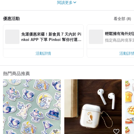
週末下單的訂單將於下一週處理，感謝您的耐心＾＾
閱讀更多
｜紅茶與水果小物｜
Little Brilliant Days 是一家用插畫描繪日常生活的小物店，將平凡日子變成可愛的
優惠活動
看全部 (8)
時光。
【11/12起出貨時間】*付款確認後
輕鬆擁有海外好
紙製小物 ⏩ 3天內
免運優惠來囉！新會員 7 天內於 Pi
飾品 ⏩ 約7天
nkoi APP 下單 Pinkoi 幫你付運
指定商品跨境享
其他 ⏩ 約10天
費，滿 NT$ 500 最高可折運費 NT
$ 100
【11月新作】
活動詳情
活動詳
- 小貼紙 (蘋果派、聖誕節)
- 聖誕禮盒
● 普通郵件…週末不配送，送達較慢
熱門商品推薦
● Click Post…無論週末均配送，送達較快
【免費包裝】自用也適合
為商品增添小巧心意 ♪（馬克杯除外）
--
＊
＊
品牌理念
＊
＊
--
在平凡日子中，給自己一刻放鬆與療癒 ♪
插畫師：non
--
＊
＊
＊
＊
＊
＊
--