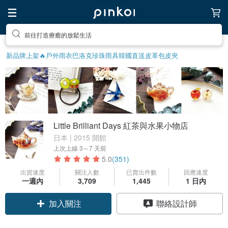
前往打造療癒的放鬆生活
新品牌上架🔥
戶外雨衣
巴洛克珍珠
雨具
韓國直送皮革包
皮夾
Little Brilliant Days 紅茶與水果小物店
日本 | 2015 開館
上次上線
3～7 天前
5.0
(351)
出貨速度
關注人數
已賣出件數
回應速度
一週內
3,709
1,445
1 日內
加入關注
聯絡設計師