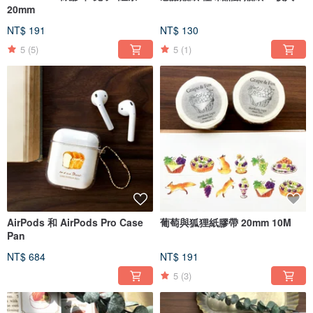
20mm
NT$ 191
NT$ 130
5
(5)
5
(1)
AirPods 和 AirPods Pro Case
葡萄與狐狸紙膠帶 20mm 10M
Pan
NT$ 684
NT$ 191
5
(3)