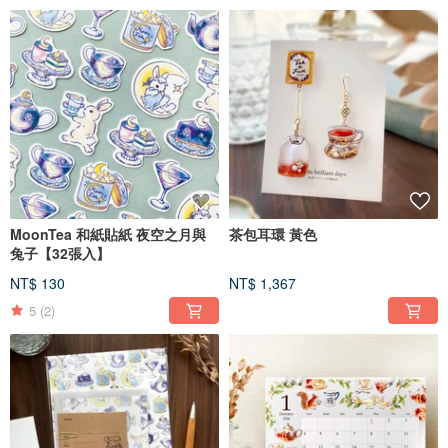
MoonTea 和紙貼紙 夜空之月與
茶包耳環 黃色
兔子【32張入】
NT$ 130
NT$ 1,367
5
(2)