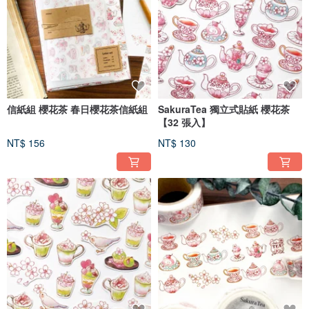
信紙組 櫻花茶 春日櫻花茶信紙組
SakuraTea 獨立式貼紙 櫻花茶
【32 張入】
NT$ 156
NT$ 130