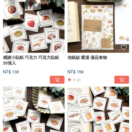
感謝小貼紙 巧克力 巧克力貼紙
信紙組 暖湯 湯品食物
35張入
NT$ 130
NT$ 156
5
(2)