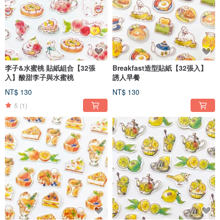
李子&水蜜桃 貼紙組合【32張
Breakfast造型貼紙【32張入】
入】酸甜李子與水蜜桃
誘人早餐
NT$ 130
NT$ 130
5
(1)