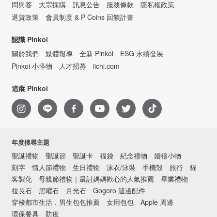
問與答
大宗採購
訊息公告
服務條款
隱私權政策
退貨政策
會員制度 & P Coins 回饋計畫
認識 Pinkoi
關於我們
媒體報導
全新 Pinkoi
ESG 永續發展
Pinkoi 小怪物
人才招募
iichi.com
追蹤 Pinkoi
年度搜尋主題
聖誕禮物
聖誕節
聖誕卡
福袋
紀念禮物
婚禮小物
刻字
情人節禮物
生日禮物
泳衣/泳裝
手機殼
旅行
貓
客製化
母親節禮物｜最討媽媽歡心的人氣推薦
畢業禮物
拉長石
黑曜石
月光石
Gogoro 週邊配件
穿梭都市生活．男生包包推薦
女用包包
Apple 周邊
環保餐具
防疫