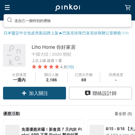
送自己一個特別的禮物
日本鑒定中古包
皮夾
新品牌上架🔥
巴洛克珍珠
巴洛克珍珠
辦公室療癒小物
Liho Home 你好家居
中國大陸 | 2020 開館
上次上線
超過 1 週
4.8
(10)
出貨速度
關注人數
已賣出件數
回應速度
一週內
2,186
69
-
加入關注
聯絡設計師
優惠活動
看全部 (5)
8/15 - 8/18 
免運優惠來囉！新會員 7 天內於 Pi
季】滿 NT$3500
nkoi APP 下單 Pinkoi 幫你付運