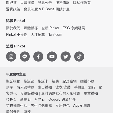
問與答
大宗採購
訊息公告
服務條款
隱私權政策
退貨政策
會員制度 & P Coins 回饋計畫
認識 Pinkoi
關於我們
媒體報導
全新 Pinkoi
ESG 永續發展
Pinkoi 小怪物
人才招募
iichi.com
追蹤 Pinkoi
年度搜尋主題
聖誕禮物
聖誕節
聖誕卡
福袋
紀念禮物
婚禮小物
刻字
情人節禮物
生日禮物
泳衣/泳裝
手機殼
旅行
貓
客製化
母親節禮物｜最討媽媽歡心的人氣推薦
畢業禮物
拉長石
黑曜石
月光石
Gogoro 週邊配件
穿梭都市生活．男生包包推薦
女用包包
Apple 周邊
環保餐具
防疫