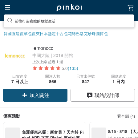
前往打造療癒的放鬆生活
韓國直送皮革包
皮夾
日本鑒定中古包
花磚
巴洛克珍珠
圓筒包
lemonccc
中國大陸 | 2019 開館
上次上線
超過 1 週
5.0
(135)
出貨速度
關注人數
已賣出件數
回應速度
7 日以上
866
847
1 日內
加入關注
聯絡設計師
優惠活動
看全部 (4)
8/15 - 8/18 
免運優惠來囉！新會員 7 天內於 Pi
季】滿 NT$3500
nkoi APP 下單 Pinkoi 幫你付運