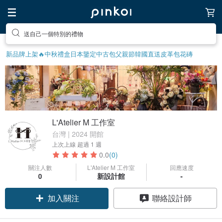
送自己一個特別的禮物
新品牌上架🔥
中秋禮盒
日本鑒定中古包
父親節
韓國直送皮革包
花磚
L'Atelier M 工作室
台灣 | 2024 開館
上次上線
超過 1 週
0.0
(0)
關注人數
L'Atelier M 工作室
回應速度
0
新設計館
-
加入關注
聯絡設計師