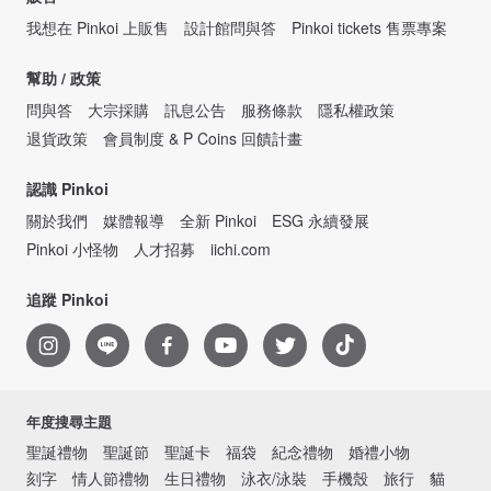
我想在 Pinkoi 上販售
設計館問與答
Pinkoi tickets 售票專案
幫助 / 政策
問與答
大宗採購
訊息公告
服務條款
隱私權政策
退貨政策
會員制度 & P Coins 回饋計畫
認識 Pinkoi
關於我們
媒體報導
全新 Pinkoi
ESG 永續發展
Pinkoi 小怪物
人才招募
iichi.com
追蹤 Pinkoi
年度搜尋主題
聖誕禮物
聖誕節
聖誕卡
福袋
紀念禮物
婚禮小物
刻字
情人節禮物
生日禮物
泳衣/泳裝
手機殼
旅行
貓