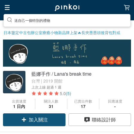
送自己一個特別的禮物
日本鑒定中古包
辦公室療癒小物
新品牌上架🔥
長夾
墨墨頭後背包
對戒
藍娜手作 / Lana's break time
台灣 | 2019 開館
上次上線
超過 1 週
5.0
(5)
出貨速度
關注人數
已賣出件數
回應速度
1 日內
31
17
-
加入關注
聯絡設計師