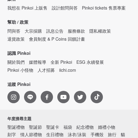
我想在 Pinkoi 上販售
設計館問與答
Pinkoi tickets 售票專案
幫助 / 政策
問與答
大宗採購
訊息公告
服務條款
隱私權政策
退貨政策
會員制度 & P Coins 回饋計畫
認識 Pinkoi
關於我們
媒體報導
全新 Pinkoi
ESG 永續發展
Pinkoi 小怪物
人才招募
iichi.com
追蹤 Pinkoi
年度搜尋主題
聖誕禮物
聖誕節
聖誕卡
福袋
紀念禮物
婚禮小物
刻字
情人節禮物
生日禮物
泳衣/泳裝
手機殼
旅行
貓